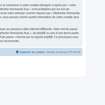
ur la connexion à votre compte (désigné ci-après par « votre
 Malherbe Normandy Kop » sont protégées par les lois de
e et de votre adresse courriel requise par « Malherbe Normandy
s, vous pouvez choisir quelle information de votre compte sera
se sur plusieurs sites Internet différents. Votre mot de passe
alherbe Normandy Kop », de phpBB ou une d’une tierce partie
ot de passe » fournie par le logiciel phpBB. Ce processus vous
ous reconnecter.
Supprimer les cookies
Heures au format
UTC+02:00