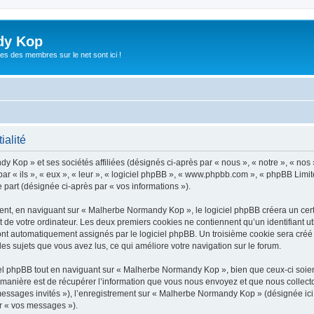
dy Kop
es des membres sur le net sont ici !
ialité
y Kop » et ses sociétés affiliées (désignés ci-après par « nous », « notre », « no
r « ils », « eux », « leur », « logiciel phpBB », « www.phpbb.com », « phpBB Limite
e part (désignée ci-après par « vos informations »).
t, en naviguant sur « Malherbe Normandy Kop », le logiciel phpBB créera un certai
 de votre ordinateur. Les deux premiers cookies ne contiennent qu’un identifiant util
 sont automatiquement assignés par le logiciel phpBB. Un troisième cookie sera cré
les sujets que vous avez lus, ce qui améliore votre navigation sur le forum.
l phpBB tout en naviguant sur « Malherbe Normandy Kop », bien que ceux-ci soient
nière est de récupérer l’information que vous nous envoyez et que nous collectons. 
« messages invités »), l’enregistrement sur « Malherbe Normandy Kop » (désignée i
ar « vos messages »).