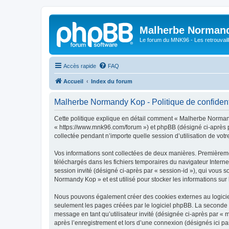
Malherbe Norman
Le forum du MNK96 - Les retrouvaill
Accès rapide
FAQ
Accueil
Index du forum
Malherbe Normandy Kop - Politique de confident
Cette politique explique en détail comment « Malherbe Normand
« https://www.mnk96.com/forum ») et phpBB (désigné ci-après pa
collectée pendant n’importe quelle session d’utilisation de votr
Vos informations sont collectées de deux manières. Premièremen
téléchargés dans les fichiers temporaires du navigateur Internet
session invité (désigné ci-après par « session-id »), qui vous
Normandy Kop » et est utilisé pour stocker les informations sur 
Nous pouvons également créer des cookies externes au logicie
seulement les pages créées par le logiciel phpBB. La seconde ma
message en tant qu’utilisateur invité (désignée ci-après par 
après l’enregistrement et lors d’une connexion (désignés ici p