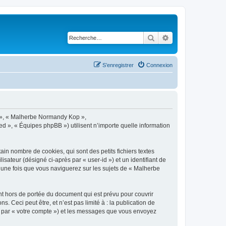
Rechercher
Recherche avancé
S’enregistrer
Connexion
s », « Malherbe Normandy Kop »,
d », « Équipes phpBB ») utilisent n’importe quelle information
n nombre de cookies, qui sont des petits fichiers textes
isateur (désigné ci-après par « user-id ») et un identifiant de
é une fois que vous naviguerez sur les sujets de « Malherbe
 hors de portée du document qui est prévu pour couvrir
Ceci peut être, et n’est pas limité à : la publication de
ci par « votre compte ») et les messages que vous envoyez