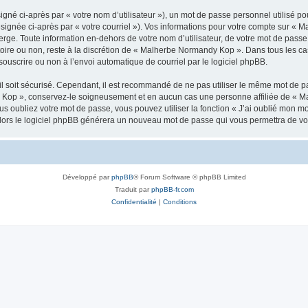
gné ci-après par « votre nom d’utilisateur »), un mot de passe personnel utilisé po
ésignée ci-après par « votre courriel »). Vos informations pour votre compte sur «
rge. Toute information en-dehors de votre nom d’utilisateur, de votre mot de pass
atoire ou non, reste à la discrétion de « Malherbe Normandy Kop ». Dans tous les ca
souscrire ou non à l’envoi automatique de courriel par le logiciel phpBB.
l soit sécurisé. Cependant, il est recommandé de ne pas utiliser le même mot de pas
 Kop », conservez-le soigneusement et en aucun cas une personne affiliée de « M
 oubliez votre mot de passe, vous pouvez utiliser la fonction « J’ai oublié mon m
, alors le logiciel phpBB générera un nouveau mot de passe qui vous permettra de v
Développé par
phpBB
® Forum Software © phpBB Limited
Traduit par
phpBB-fr.com
Confidentialité
|
Conditions