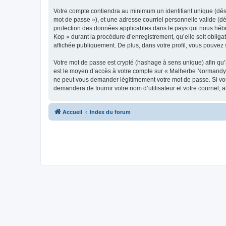
Votre compte contiendra au minimum un identifiant unique (dési
mot de passe »), et une adresse courriel personnelle valide (d
protection des données applicables dans le pays qui nous hébe
Kop » durant la procédure d’enregistrement, qu’elle soit oblig
affichée publiquement. De plus, dans votre profil, vous pouvez 
Votre mot de passe est crypté (hashage à sens unique) afin qu’i
est le moyen d’accès à votre compte sur « Malherbe Normandy
ne peut vous demander légitimement votre mot de passe. Si vous
demandera de fournir votre nom d’utilisateur et votre courriel
Accueil
Index du forum