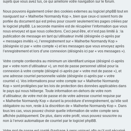
sujets que vous avez lus, ce qui améliore votre navigation sur le forum.
Nous pouvons également créer des cookies externes au logiciel phpBB tout en
naviguant sur « Malherbe Normandy Kop », bien que ceux-ci soient hors de
portée du document qui est prévu pour couvrir seulement les pages créées par
le logiciel phpBB. La seconde manière est de récupérer l’information que vous
nous envoyez et que nous collectons. Ceci peut être, et n’est pas limité à : la
publication de message en tant qu’utilisateur invité (désignée ci-après par
« messages invités »), l’enregistrement sur « Malherbe Normandy Kop »
(désignée ici par « votre compte ») et les messages que vous envoyez après
l’enregistrement et lors d’une connexion (désignés ici par « vos messages »).
Votre compte contiendra au minimum un identifiant unique (désigné ci-après
par « votre nom d’utilisateur »), un mot de passe personnel utilisé pour la
connexion à votre compte (désigné ci-après par « votre mot de passe »), et
une adresse courriel personnelle valide (désignée ci-après par « votre
courriel »). Vos informations pour votre compte sur « Malherbe Normandy
Kop » sont protégées par les lois de protection des données applicables dans
le pays qui nous héberge. Toute information en-dehors de votre nom
d’utilisateur, de votre mot de passe et de votre adresse courriel requise par
« Malherbe Normandy Kop » durant la procédure d’enregistrement, qu’elle soit
obligatoire ou non, reste à la discrétion de « Malherbe Normandy Kop ». Dans
tous les cas, vous pouvez choisir quelle information de votre compte sera
affichée publiquement. De plus, dans votre profil, vous pouvez souscrire ou
non à l’envoi automatique de courriel par le logiciel phpBB.
Votre mot de passe est crypté (hashage à sens unique) afin qu’il soit sécurisé.