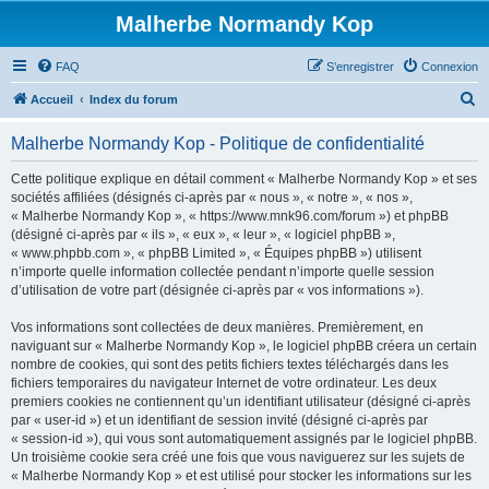
Malherbe Normandy Kop
FAQ
S’enregistrer
Connexion
R
Accueil
Index du forum
e
Malherbe Normandy Kop - Politique de confidentialité
c
h
Cette politique explique en détail comment « Malherbe Normandy Kop » et ses
sociétés affiliées (désignés ci-après par « nous », « notre », « nos »,
e
« Malherbe Normandy Kop », « https://www.mnk96.com/forum ») et phpBB
r
(désigné ci-après par « ils », « eux », « leur », « logiciel phpBB »,
« www.phpbb.com », « phpBB Limited », « Équipes phpBB ») utilisent
c
n’importe quelle information collectée pendant n’importe quelle session
h
d’utilisation de votre part (désignée ci-après par « vos informations »).
e
Vos informations sont collectées de deux manières. Premièrement, en
r
naviguant sur « Malherbe Normandy Kop », le logiciel phpBB créera un certain
nombre de cookies, qui sont des petits fichiers textes téléchargés dans les
fichiers temporaires du navigateur Internet de votre ordinateur. Les deux
premiers cookies ne contiennent qu’un identifiant utilisateur (désigné ci-après
par « user-id ») et un identifiant de session invité (désigné ci-après par
« session-id »), qui vous sont automatiquement assignés par le logiciel phpBB.
Un troisième cookie sera créé une fois que vous naviguerez sur les sujets de
« Malherbe Normandy Kop » et est utilisé pour stocker les informations sur les