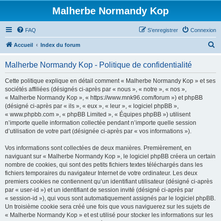
Malherbe Normandy Kop
FAQ
S’enregistrer
Connexion
R
Accueil
Index du forum
e
Malherbe Normandy Kop - Politique de confidentialité
c
h
Cette politique explique en détail comment « Malherbe Normandy Kop » et ses
sociétés affiliées (désignés ci-après par « nous », « notre », « nos »,
e
« Malherbe Normandy Kop », « https://www.mnk96.com/forum ») et phpBB
r
(désigné ci-après par « ils », « eux », « leur », « logiciel phpBB »,
« www.phpbb.com », « phpBB Limited », « Équipes phpBB ») utilisent
c
n’importe quelle information collectée pendant n’importe quelle session
h
d’utilisation de votre part (désignée ci-après par « vos informations »).
e
Vos informations sont collectées de deux manières. Premièrement, en
r
naviguant sur « Malherbe Normandy Kop », le logiciel phpBB créera un certain
nombre de cookies, qui sont des petits fichiers textes téléchargés dans les
fichiers temporaires du navigateur Internet de votre ordinateur. Les deux
premiers cookies ne contiennent qu’un identifiant utilisateur (désigné ci-après
par « user-id ») et un identifiant de session invité (désigné ci-après par
« session-id »), qui vous sont automatiquement assignés par le logiciel phpBB.
Un troisième cookie sera créé une fois que vous naviguerez sur les sujets de
« Malherbe Normandy Kop » et est utilisé pour stocker les informations sur les