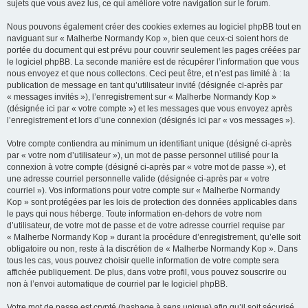
sujets que vous avez lus, ce qui améliore votre navigation sur le forum.
Nous pouvons également créer des cookies externes au logiciel phpBB tout en
naviguant sur « Malherbe Normandy Kop », bien que ceux-ci soient hors de
portée du document qui est prévu pour couvrir seulement les pages créées par
le logiciel phpBB. La seconde manière est de récupérer l’information que vous
nous envoyez et que nous collectons. Ceci peut être, et n’est pas limité à : la
publication de message en tant qu’utilisateur invité (désignée ci-après par
« messages invités »), l’enregistrement sur « Malherbe Normandy Kop »
(désignée ici par « votre compte ») et les messages que vous envoyez après
l’enregistrement et lors d’une connexion (désignés ici par « vos messages »).
Votre compte contiendra au minimum un identifiant unique (désigné ci-après
par « votre nom d’utilisateur »), un mot de passe personnel utilisé pour la
connexion à votre compte (désigné ci-après par « votre mot de passe »), et
une adresse courriel personnelle valide (désignée ci-après par « votre
courriel »). Vos informations pour votre compte sur « Malherbe Normandy
Kop » sont protégées par les lois de protection des données applicables dans
le pays qui nous héberge. Toute information en-dehors de votre nom
d’utilisateur, de votre mot de passe et de votre adresse courriel requise par
« Malherbe Normandy Kop » durant la procédure d’enregistrement, qu’elle soit
obligatoire ou non, reste à la discrétion de « Malherbe Normandy Kop ». Dans
tous les cas, vous pouvez choisir quelle information de votre compte sera
affichée publiquement. De plus, dans votre profil, vous pouvez souscrire ou
non à l’envoi automatique de courriel par le logiciel phpBB.
Votre mot de passe est crypté (hashage à sens unique) afin qu’il soit sécurisé.