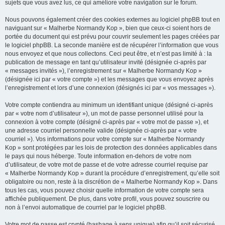
sujets que vous avez lus, ce qui améliore votre navigation sur le forum.
Nous pouvons également créer des cookies externes au logiciel phpBB tout en
naviguant sur « Malherbe Normandy Kop », bien que ceux-ci soient hors de
portée du document qui est prévu pour couvrir seulement les pages créées par
le logiciel phpBB. La seconde manière est de récupérer l’information que vous
nous envoyez et que nous collectons. Ceci peut être, et n’est pas limité à : la
publication de message en tant qu’utilisateur invité (désignée ci-après par
« messages invités »), l’enregistrement sur « Malherbe Normandy Kop »
(désignée ici par « votre compte ») et les messages que vous envoyez après
l’enregistrement et lors d’une connexion (désignés ici par « vos messages »).
Votre compte contiendra au minimum un identifiant unique (désigné ci-après
par « votre nom d’utilisateur »), un mot de passe personnel utilisé pour la
connexion à votre compte (désigné ci-après par « votre mot de passe »), et
une adresse courriel personnelle valide (désignée ci-après par « votre
courriel »). Vos informations pour votre compte sur « Malherbe Normandy
Kop » sont protégées par les lois de protection des données applicables dans
le pays qui nous héberge. Toute information en-dehors de votre nom
d’utilisateur, de votre mot de passe et de votre adresse courriel requise par
« Malherbe Normandy Kop » durant la procédure d’enregistrement, qu’elle soit
obligatoire ou non, reste à la discrétion de « Malherbe Normandy Kop ». Dans
tous les cas, vous pouvez choisir quelle information de votre compte sera
affichée publiquement. De plus, dans votre profil, vous pouvez souscrire ou
non à l’envoi automatique de courriel par le logiciel phpBB.
Votre mot de passe est crypté (hashage à sens unique) afin qu’il soit sécurisé.