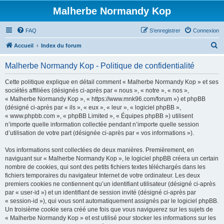
Malherbe Normandy Kop
FAQ
S’enregistrer
Connexion
R
Accueil
Index du forum
e
Malherbe Normandy Kop - Politique de confidentialité
c
h
Cette politique explique en détail comment « Malherbe Normandy Kop » et ses
sociétés affiliées (désignés ci-après par « nous », « notre », « nos »,
e
« Malherbe Normandy Kop », « https://www.mnk96.com/forum ») et phpBB
r
(désigné ci-après par « ils », « eux », « leur », « logiciel phpBB »,
« www.phpbb.com », « phpBB Limited », « Équipes phpBB ») utilisent
c
n’importe quelle information collectée pendant n’importe quelle session
h
d’utilisation de votre part (désignée ci-après par « vos informations »).
e
Vos informations sont collectées de deux manières. Premièrement, en
r
naviguant sur « Malherbe Normandy Kop », le logiciel phpBB créera un certain
nombre de cookies, qui sont des petits fichiers textes téléchargés dans les
fichiers temporaires du navigateur Internet de votre ordinateur. Les deux
premiers cookies ne contiennent qu’un identifiant utilisateur (désigné ci-après
par « user-id ») et un identifiant de session invité (désigné ci-après par
« session-id »), qui vous sont automatiquement assignés par le logiciel phpBB.
Un troisième cookie sera créé une fois que vous naviguerez sur les sujets de
« Malherbe Normandy Kop » et est utilisé pour stocker les informations sur les