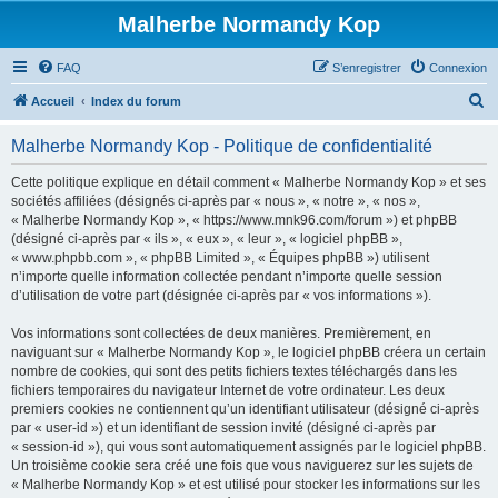
Malherbe Normandy Kop
FAQ
S’enregistrer
Connexion
R
Accueil
Index du forum
e
Malherbe Normandy Kop - Politique de confidentialité
c
h
Cette politique explique en détail comment « Malherbe Normandy Kop » et ses
sociétés affiliées (désignés ci-après par « nous », « notre », « nos »,
e
« Malherbe Normandy Kop », « https://www.mnk96.com/forum ») et phpBB
r
(désigné ci-après par « ils », « eux », « leur », « logiciel phpBB »,
« www.phpbb.com », « phpBB Limited », « Équipes phpBB ») utilisent
c
n’importe quelle information collectée pendant n’importe quelle session
h
d’utilisation de votre part (désignée ci-après par « vos informations »).
e
Vos informations sont collectées de deux manières. Premièrement, en
r
naviguant sur « Malherbe Normandy Kop », le logiciel phpBB créera un certain
nombre de cookies, qui sont des petits fichiers textes téléchargés dans les
fichiers temporaires du navigateur Internet de votre ordinateur. Les deux
premiers cookies ne contiennent qu’un identifiant utilisateur (désigné ci-après
par « user-id ») et un identifiant de session invité (désigné ci-après par
« session-id »), qui vous sont automatiquement assignés par le logiciel phpBB.
Un troisième cookie sera créé une fois que vous naviguerez sur les sujets de
« Malherbe Normandy Kop » et est utilisé pour stocker les informations sur les