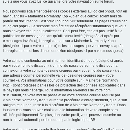
sujets que vous avez lus, ce qui améliore votre navigation sur le forum.
Nous pouvons également créer des cookies externes au logiciel phpBB tout en
naviguant sur « Malherbe Normandy Kop », bien que ceux-ci soient hors de
portée du document qui est prévu pour couvrir seulement les pages créées par
le logiciel phpBB. La seconde manière est de récupérer l’information que vous
nous envoyez et que nous collectons. Ceci peut être, et n’est pas limité à : la
publication de message en tant qu’utilisateur invité (désignée ci-après par
« messages invités »), l’enregistrement sur « Malherbe Normandy Kop »
(désignée ici par « votre compte ») et les messages que vous envoyez après
l’enregistrement et lors d’une connexion (désignés ici par « vos messages »).
Votre compte contiendra au minimum un identifiant unique (désigné ci-après
par « votre nom d’utilisateur »), un mot de passe personnel utilisé pour la
connexion à votre compte (désigné ci-après par « votre mot de passe »), et
une adresse courriel personnelle valide (désignée ci-après par « votre
courriel »). Vos informations pour votre compte sur « Malherbe Normandy
Kop » sont protégées par les lois de protection des données applicables dans
le pays qui nous héberge. Toute information en-dehors de votre nom
d’utilisateur, de votre mot de passe et de votre adresse courriel requise par
« Malherbe Normandy Kop » durant la procédure d’enregistrement, qu’elle soit
obligatoire ou non, reste à la discrétion de « Malherbe Normandy Kop ». Dans
tous les cas, vous pouvez choisir quelle information de votre compte sera
affichée publiquement. De plus, dans votre profil, vous pouvez souscrire ou
non à l’envoi automatique de courriel par le logiciel phpBB.
Votre mot de passe est crypté (hashage à sens unique) afin qu’il soit sécurisé.