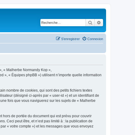
Rechercher
Recherche avancé
S’enregistrer
Connexion
s », « Malherbe Normandy Kop »,
d », « Équipes phpBB ») utilisent n’importe quelle information
n nombre de cookies, qui sont des petits fichiers textes
isateur (désigné ci-après par « user-id ») et un identifiant de
é une fois que vous naviguerez sur les sujets de « Malherbe
 hors de portée du document qui est prévu pour couvrir
Ceci peut être, et n’est pas limité à : la publication de
ci par « votre compte ») et les messages que vous envoyez