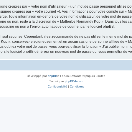
gné ci-après par « votre nom d’utilisateur »), un mot de passe personnel utilisé po
ésignée ci-après par « votre courriel »). Vos informations pour votre compte sur «
rge. Toute information en-dehors de votre nom d’utilisateur, de votre mot de pass
atoire ou non, reste à la discrétion de « Malherbe Normandy Kop ». Dans tous les ca
souscrire ou non à l’envoi automatique de courriel par le logiciel phpBB.
l soit sécurisé. Cependant, il est recommandé de ne pas utiliser le même mot de pas
 Kop », conservez-le soigneusement et en aucun cas une personne affiliée de « M
 oubliez votre mot de passe, vous pouvez utiliser la fonction « J’ai oublié mon m
, alors le logiciel phpBB générera un nouveau mot de passe qui vous permettra de v
Développé par
phpBB
® Forum Software © phpBB Limited
Traduit par
phpBB-fr.com
Confidentialité
|
Conditions