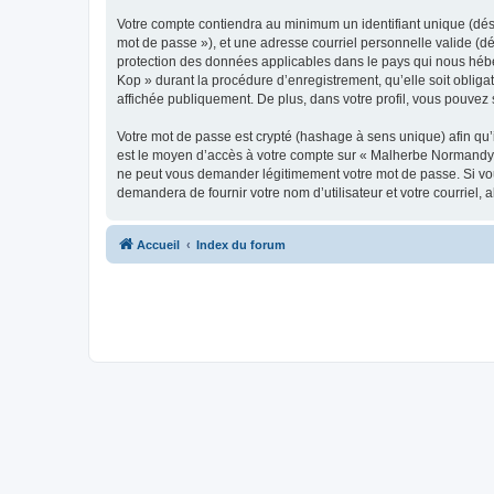
Votre compte contiendra au minimum un identifiant unique (dési
mot de passe »), et une adresse courriel personnelle valide (d
protection des données applicables dans le pays qui nous hébe
Kop » durant la procédure d’enregistrement, qu’elle soit oblig
affichée publiquement. De plus, dans votre profil, vous pouvez 
Votre mot de passe est crypté (hashage à sens unique) afin qu’i
est le moyen d’accès à votre compte sur « Malherbe Normandy
ne peut vous demander légitimement votre mot de passe. Si vous
demandera de fournir votre nom d’utilisateur et votre courriel
Accueil
Index du forum