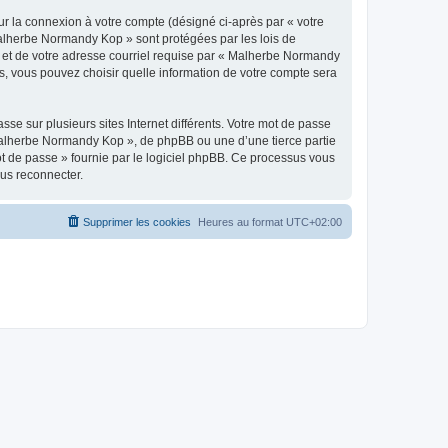
ur la connexion à votre compte (désigné ci-après par « votre
 Malherbe Normandy Kop » sont protégées par les lois de
e et de votre adresse courriel requise par « Malherbe Normandy
s, vous pouvez choisir quelle information de votre compte sera
se sur plusieurs sites Internet différents. Votre mot de passe
alherbe Normandy Kop », de phpBB ou une d’une tierce partie
ot de passe » fournie par le logiciel phpBB. Ce processus vous
ous reconnecter.
Supprimer les cookies
Heures au format
UTC+02:00