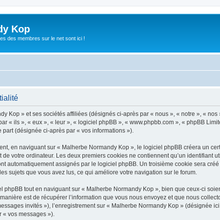
dy Kop
es des membres sur le net sont ici !
ialité
y Kop » et ses sociétés affiliées (désignés ci-après par « nous », « notre », « no
r « ils », « eux », « leur », « logiciel phpBB », « www.phpbb.com », « phpBB Limite
e part (désignée ci-après par « vos informations »).
t, en naviguant sur « Malherbe Normandy Kop », le logiciel phpBB créera un certai
 de votre ordinateur. Les deux premiers cookies ne contiennent qu’un identifiant util
 sont automatiquement assignés par le logiciel phpBB. Un troisième cookie sera cré
les sujets que vous avez lus, ce qui améliore votre navigation sur le forum.
l phpBB tout en naviguant sur « Malherbe Normandy Kop », bien que ceux-ci soient
nière est de récupérer l’information que vous nous envoyez et que nous collectons. 
« messages invités »), l’enregistrement sur « Malherbe Normandy Kop » (désignée i
ar « vos messages »).