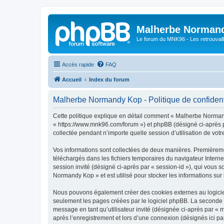
Malherbe Norman
Le forum du MNK96 - Les retrouvaill
Accès rapide
FAQ
Accueil
Index du forum
Malherbe Normandy Kop - Politique de confident
Cette politique explique en détail comment « Malherbe Normand
« https://www.mnk96.com/forum ») et phpBB (désigné ci-après pa
collectée pendant n’importe quelle session d’utilisation de votr
Vos informations sont collectées de deux manières. Premièremen
téléchargés dans les fichiers temporaires du navigateur Internet
session invité (désigné ci-après par « session-id »), qui vous
Normandy Kop » et est utilisé pour stocker les informations sur 
Nous pouvons également créer des cookies externes au logicie
seulement les pages créées par le logiciel phpBB. La seconde ma
message en tant qu’utilisateur invité (désignée ci-après par 
après l’enregistrement et lors d’une connexion (désignés ici p