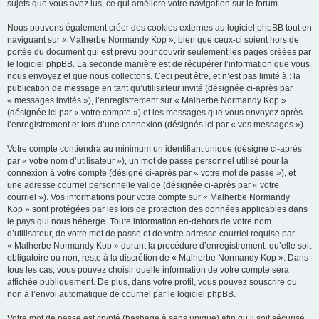
sujets que vous avez lus, ce qui améliore votre navigation sur le forum.
Nous pouvons également créer des cookies externes au logiciel phpBB tout en
naviguant sur « Malherbe Normandy Kop », bien que ceux-ci soient hors de
portée du document qui est prévu pour couvrir seulement les pages créées par
le logiciel phpBB. La seconde manière est de récupérer l’information que vous
nous envoyez et que nous collectons. Ceci peut être, et n’est pas limité à : la
publication de message en tant qu’utilisateur invité (désignée ci-après par
« messages invités »), l’enregistrement sur « Malherbe Normandy Kop »
(désignée ici par « votre compte ») et les messages que vous envoyez après
l’enregistrement et lors d’une connexion (désignés ici par « vos messages »).
Votre compte contiendra au minimum un identifiant unique (désigné ci-après
par « votre nom d’utilisateur »), un mot de passe personnel utilisé pour la
connexion à votre compte (désigné ci-après par « votre mot de passe »), et
une adresse courriel personnelle valide (désignée ci-après par « votre
courriel »). Vos informations pour votre compte sur « Malherbe Normandy
Kop » sont protégées par les lois de protection des données applicables dans
le pays qui nous héberge. Toute information en-dehors de votre nom
d’utilisateur, de votre mot de passe et de votre adresse courriel requise par
« Malherbe Normandy Kop » durant la procédure d’enregistrement, qu’elle soit
obligatoire ou non, reste à la discrétion de « Malherbe Normandy Kop ». Dans
tous les cas, vous pouvez choisir quelle information de votre compte sera
affichée publiquement. De plus, dans votre profil, vous pouvez souscrire ou
non à l’envoi automatique de courriel par le logiciel phpBB.
Votre mot de passe est crypté (hashage à sens unique) afin qu’il soit sécurisé.