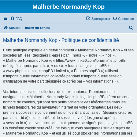
Malherbe Normandy Kop
FAQ
S’enregistrer
Connexion
R
Accueil
Index du forum
e
Malherbe Normandy Kop - Politique de confidentialité
c
h
Cette politique explique en détail comment « Malherbe Normandy Kop » et ses
sociétés affiliées (désignés ci-après par « nous », « notre », « nos »,
e
« Malherbe Normandy Kop », « https://www.mnk96.com/forum ») et phpBB
r
(désigné ci-après par « ils », « eux », « leur », « logiciel phpBB »,
« www.phpbb.com », « phpBB Limited », « Équipes phpBB ») utilisent
c
n’importe quelle information collectée pendant n’importe quelle session
h
d’utilisation de votre part (désignée ci-après par « vos informations »).
e
Vos informations sont collectées de deux manières. Premièrement, en
r
naviguant sur « Malherbe Normandy Kop », le logiciel phpBB créera un certain
nombre de cookies, qui sont des petits fichiers textes téléchargés dans les
fichiers temporaires du navigateur Internet de votre ordinateur. Les deux
premiers cookies ne contiennent qu’un identifiant utilisateur (désigné ci-après
par « user-id ») et un identifiant de session invité (désigné ci-après par
« session-id »), qui vous sont automatiquement assignés par le logiciel phpBB.
Un troisième cookie sera créé une fois que vous naviguerez sur les sujets de
« Malherbe Normandy Kop » et est utilisé pour stocker les informations sur les