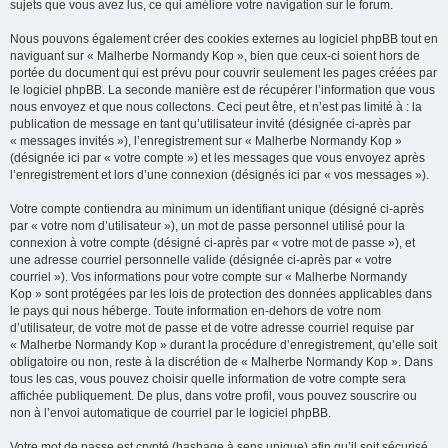
sujets que vous avez lus, ce qui améliore votre navigation sur le forum.
Nous pouvons également créer des cookies externes au logiciel phpBB tout en
naviguant sur « Malherbe Normandy Kop », bien que ceux-ci soient hors de
portée du document qui est prévu pour couvrir seulement les pages créées par
le logiciel phpBB. La seconde manière est de récupérer l’information que vous
nous envoyez et que nous collectons. Ceci peut être, et n’est pas limité à : la
publication de message en tant qu’utilisateur invité (désignée ci-après par
« messages invités »), l’enregistrement sur « Malherbe Normandy Kop »
(désignée ici par « votre compte ») et les messages que vous envoyez après
l’enregistrement et lors d’une connexion (désignés ici par « vos messages »).
Votre compte contiendra au minimum un identifiant unique (désigné ci-après
par « votre nom d’utilisateur »), un mot de passe personnel utilisé pour la
connexion à votre compte (désigné ci-après par « votre mot de passe »), et
une adresse courriel personnelle valide (désignée ci-après par « votre
courriel »). Vos informations pour votre compte sur « Malherbe Normandy
Kop » sont protégées par les lois de protection des données applicables dans
le pays qui nous héberge. Toute information en-dehors de votre nom
d’utilisateur, de votre mot de passe et de votre adresse courriel requise par
« Malherbe Normandy Kop » durant la procédure d’enregistrement, qu’elle soit
obligatoire ou non, reste à la discrétion de « Malherbe Normandy Kop ». Dans
tous les cas, vous pouvez choisir quelle information de votre compte sera
affichée publiquement. De plus, dans votre profil, vous pouvez souscrire ou
non à l’envoi automatique de courriel par le logiciel phpBB.
Votre mot de passe est crypté (hashage à sens unique) afin qu’il soit sécurisé.