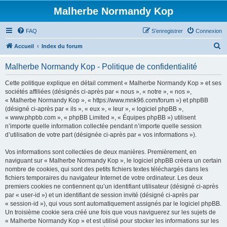
Malherbe Normandy Kop
FAQ
S’enregistrer
Connexion
R
Accueil
Index du forum
e
Malherbe Normandy Kop - Politique de confidentialité
c
h
Cette politique explique en détail comment « Malherbe Normandy Kop » et ses
sociétés affiliées (désignés ci-après par « nous », « notre », « nos »,
e
« Malherbe Normandy Kop », « https://www.mnk96.com/forum ») et phpBB
r
(désigné ci-après par « ils », « eux », « leur », « logiciel phpBB »,
« www.phpbb.com », « phpBB Limited », « Équipes phpBB ») utilisent
c
n’importe quelle information collectée pendant n’importe quelle session
h
d’utilisation de votre part (désignée ci-après par « vos informations »).
e
Vos informations sont collectées de deux manières. Premièrement, en
r
naviguant sur « Malherbe Normandy Kop », le logiciel phpBB créera un certain
nombre de cookies, qui sont des petits fichiers textes téléchargés dans les
fichiers temporaires du navigateur Internet de votre ordinateur. Les deux
premiers cookies ne contiennent qu’un identifiant utilisateur (désigné ci-après
par « user-id ») et un identifiant de session invité (désigné ci-après par
« session-id »), qui vous sont automatiquement assignés par le logiciel phpBB.
Un troisième cookie sera créé une fois que vous naviguerez sur les sujets de
« Malherbe Normandy Kop » et est utilisé pour stocker les informations sur les