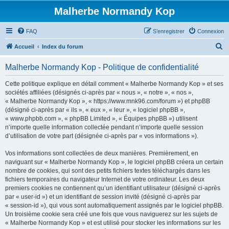
Malherbe Normandy Kop
FAQ
S’enregistrer
Connexion
R
Accueil
Index du forum
e
Malherbe Normandy Kop - Politique de confidentialité
c
h
Cette politique explique en détail comment « Malherbe Normandy Kop » et ses
sociétés affiliées (désignés ci-après par « nous », « notre », « nos »,
e
« Malherbe Normandy Kop », « https://www.mnk96.com/forum ») et phpBB
r
(désigné ci-après par « ils », « eux », « leur », « logiciel phpBB »,
« www.phpbb.com », « phpBB Limited », « Équipes phpBB ») utilisent
c
n’importe quelle information collectée pendant n’importe quelle session
h
d’utilisation de votre part (désignée ci-après par « vos informations »).
e
Vos informations sont collectées de deux manières. Premièrement, en
r
naviguant sur « Malherbe Normandy Kop », le logiciel phpBB créera un certain
nombre de cookies, qui sont des petits fichiers textes téléchargés dans les
fichiers temporaires du navigateur Internet de votre ordinateur. Les deux
premiers cookies ne contiennent qu’un identifiant utilisateur (désigné ci-après
par « user-id ») et un identifiant de session invité (désigné ci-après par
« session-id »), qui vous sont automatiquement assignés par le logiciel phpBB.
Un troisième cookie sera créé une fois que vous naviguerez sur les sujets de
« Malherbe Normandy Kop » et est utilisé pour stocker les informations sur les