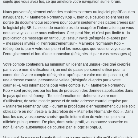
sujets que vous avez lus, ce qui améliore votre navigation sur le forum.
Nous pouvons également créer des cookies externes au logiciel phpBB tout en
naviguant sur « Malherbe Normandy Kop », bien que ceux-ci soient hors de
portée du document qui est prévu pour couvrir seulement les pages créées par
le logiciel phpBB. La seconde manière est de récupérer l’information que vous
nous envoyez et que nous collectons. Ceci peut être, et n’est pas limité à : la
publication de message en tant qu’utilisateur invité (désignée ci-après par
« messages invités »), l’enregistrement sur « Malherbe Normandy Kop »
(désignée ici par « votre compte ») et les messages que vous envoyez après
l’enregistrement et lors d’une connexion (désignés ici par « vos messages »).
Votre compte contiendra au minimum un identifiant unique (désigné ci-après
par « votre nom d’utilisateur »), un mot de passe personnel utilisé pour la
connexion à votre compte (désigné ci-après par « votre mot de passe »), et
une adresse courriel personnelle valide (désignée ci-après par « votre
courriel »). Vos informations pour votre compte sur « Malherbe Normandy
Kop » sont protégées par les lois de protection des données applicables dans
le pays qui nous héberge. Toute information en-dehors de votre nom
d’utilisateur, de votre mot de passe et de votre adresse courriel requise par
« Malherbe Normandy Kop » durant la procédure d’enregistrement, qu’elle soit
obligatoire ou non, reste à la discrétion de « Malherbe Normandy Kop ». Dans
tous les cas, vous pouvez choisir quelle information de votre compte sera
affichée publiquement. De plus, dans votre profil, vous pouvez souscrire ou
non à l’envoi automatique de courriel par le logiciel phpBB.
Votre mot de passe est crypté (hashage à sens unique) afin qu’il soit sécurisé.