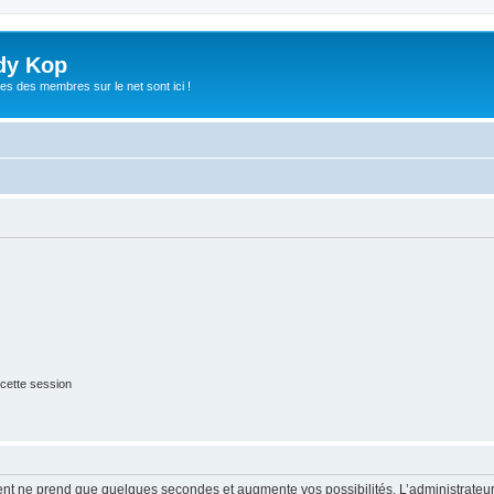
dy Kop
es des membres sur le net sont ici !
cette session
ment ne prend que quelques secondes et augmente vos possibilités. L’administrate