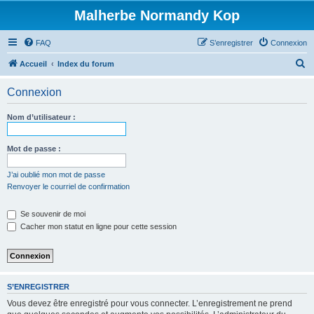
Malherbe Normandy Kop
FAQ
S’enregistrer
Connexion
R
Accueil
Index du forum
e
Connexion
c
h
Nom d’utilisateur :
e
r
Mot de passe :
c
J’ai oublié mon mot de passe
h
Renvoyer le courriel de confirmation
e
Se souvenir de moi
r
Cacher mon statut en ligne pour cette session
S’ENREGISTRER
Vous devez être enregistré pour vous connecter. L’enregistrement ne prend