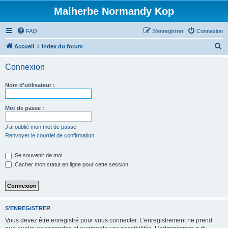
Malherbe Normandy Kop
FAQ
S’enregistrer
Connexion
R
Accueil
Index du forum
e
Connexion
c
h
Nom d’utilisateur :
e
r
Mot de passe :
c
J’ai oublié mon mot de passe
h
Renvoyer le courriel de confirmation
e
Se souvenir de moi
r
Cacher mon statut en ligne pour cette session
S’ENREGISTRER
Vous devez être enregistré pour vous connecter. L’enregistrement ne prend