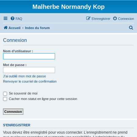
Malherbe Normandy Kop
FAQ
S’enregistrer
Connexion
R
Accueil
Index du forum
e
Connexion
c
h
Nom d’utilisateur :
e
r
Mot de passe :
c
J’ai oublié mon mot de passe
h
Renvoyer le courriel de confirmation
e
Se souvenir de moi
r
Cacher mon statut en ligne pour cette session
S’ENREGISTRER
Vous devez être enregistré pour vous connecter. L’enregistrement ne prend