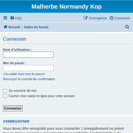
Malherbe Normandy Kop
FAQ
S’enregistrer
Connexion
R
Accueil
Index du forum
e
Connexion
c
h
Nom d’utilisateur :
e
r
Mot de passe :
c
J’ai oublié mon mot de passe
h
Renvoyer le courriel de confirmation
e
Se souvenir de moi
r
Cacher mon statut en ligne pour cette session
S’ENREGISTRER
Vous devez être enregistré pour vous connecter. L’enregistrement ne prend