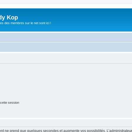
dy Kop
es des membres sur le net sont ici !
cette session
ment ne prend que quelques secondes et augmente vos possibilités. L’administrate