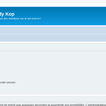
dy Kop
es des membres sur le net sont ici !
cette session
ment ne prend que quelques secondes et augmente vos possibilités. L’administrate