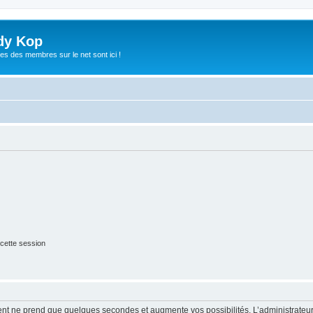
dy Kop
es des membres sur le net sont ici !
cette session
ment ne prend que quelques secondes et augmente vos possibilités. L’administrate