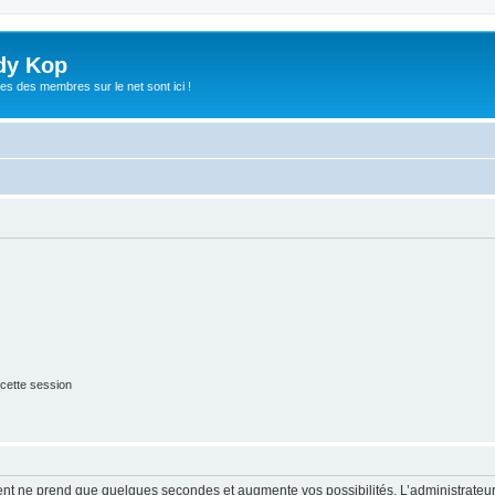
dy Kop
es des membres sur le net sont ici !
cette session
ment ne prend que quelques secondes et augmente vos possibilités. L’administrate