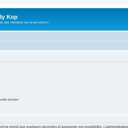
dy Kop
es des membres sur le net sont ici !
cette session
ment ne prend que quelques secondes et augmente vos possibilités. L’administrate