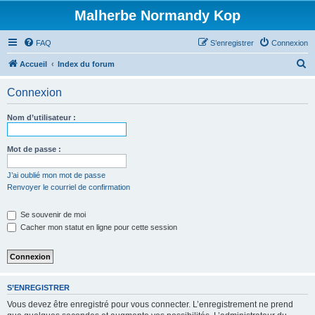
Malherbe Normandy Kop
FAQ
S’enregistrer
Connexion
R
Accueil
Index du forum
e
Connexion
c
h
Nom d’utilisateur :
e
r
Mot de passe :
c
J’ai oublié mon mot de passe
h
Renvoyer le courriel de confirmation
e
Se souvenir de moi
r
Cacher mon statut en ligne pour cette session
S’ENREGISTRER
Vous devez être enregistré pour vous connecter. L’enregistrement ne prend