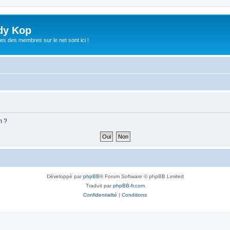
dy Kop
es des membres sur le net sont ici !
m ?
Développé par
phpBB
® Forum Software © phpBB Limited
Traduit par
phpBB-fr.com
Confidentialité
|
Conditions