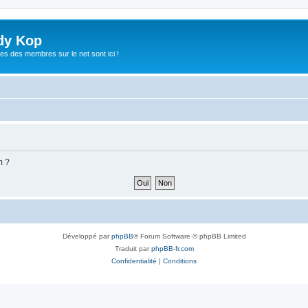
dy Kop
es des membres sur le net sont ici !
m ?
Développé par
phpBB
® Forum Software © phpBB Limited
Traduit par
phpBB-fr.com
Confidentialité
|
Conditions