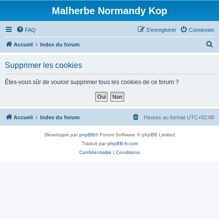
Malherbe Normandy Kop
FAQ
S’enregistrer
Connexion
R
Accueil
Index du forum
e
Supprimer les cookies
c
h
Êtes-vous sûr de vouloir supprimer tous les cookies de ce forum ?
e
r
c
Accueil
Index du forum
Heures au format
UTC+02:00
h
Développé par
phpBB
® Forum Software © phpBB Limited
e
Traduit par
phpBB-fr.com
r
Confidentialité
|
Conditions