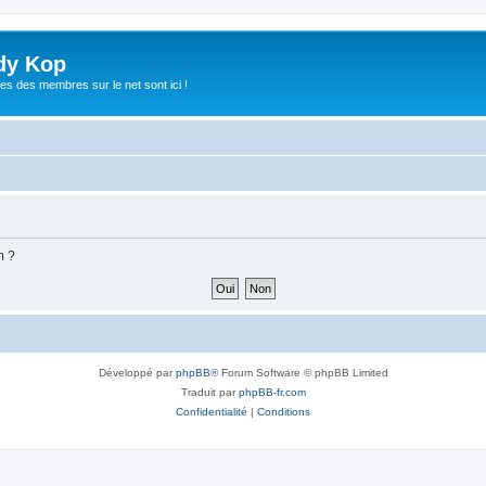
dy Kop
es des membres sur le net sont ici !
m ?
Développé par
phpBB
® Forum Software © phpBB Limited
Traduit par
phpBB-fr.com
Confidentialité
|
Conditions