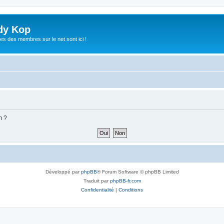
dy Kop
es des membres sur le net sont ici !
m ?
Développé par
phpBB
® Forum Software © phpBB Limited
Traduit par
phpBB-fr.com
Confidentialité
|
Conditions