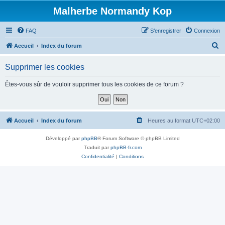
Malherbe Normandy Kop
FAQ
S’enregistrer
Connexion
R
Accueil
Index du forum
e
Supprimer les cookies
c
h
Êtes-vous sûr de vouloir supprimer tous les cookies de ce forum ?
e
r
c
Accueil
Index du forum
Heures au format
UTC+02:00
h
Développé par
phpBB
® Forum Software © phpBB Limited
e
Traduit par
phpBB-fr.com
r
Confidentialité
|
Conditions