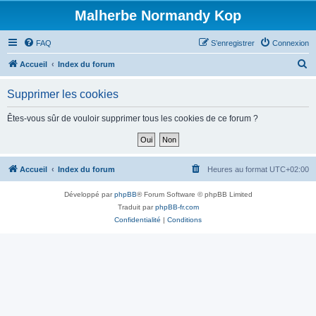
Malherbe Normandy Kop
FAQ
S’enregistrer
Connexion
R
Accueil
Index du forum
e
Supprimer les cookies
c
h
Êtes-vous sûr de vouloir supprimer tous les cookies de ce forum ?
e
r
c
Accueil
Index du forum
Heures au format
UTC+02:00
h
Développé par
phpBB
® Forum Software © phpBB Limited
e
Traduit par
phpBB-fr.com
r
Confidentialité
|
Conditions