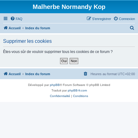
Malherbe Normandy Kop
FAQ
S’enregistrer
Connexion
R
Accueil
Index du forum
e
Supprimer les cookies
c
h
Êtes-vous sûr de vouloir supprimer tous les cookies de ce forum ?
e
r
c
Accueil
Index du forum
Heures au format
UTC+02:00
h
Développé par
phpBB
® Forum Software © phpBB Limited
e
Traduit par
phpBB-fr.com
r
Confidentialité
|
Conditions