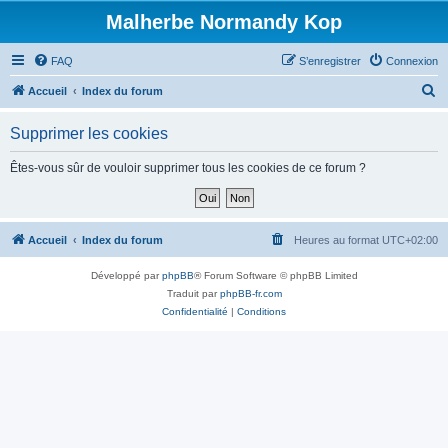
Malherbe Normandy Kop
FAQ
S’enregistrer
Connexion
R
Accueil
Index du forum
e
Supprimer les cookies
c
h
Êtes-vous sûr de vouloir supprimer tous les cookies de ce forum ?
e
r
c
Accueil
Index du forum
Heures au format
UTC+02:00
h
Développé par
phpBB
® Forum Software © phpBB Limited
e
Traduit par
phpBB-fr.com
r
Confidentialité
|
Conditions