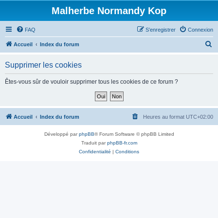
Malherbe Normandy Kop
FAQ
S’enregistrer
Connexion
R
Accueil
Index du forum
e
Supprimer les cookies
c
h
Êtes-vous sûr de vouloir supprimer tous les cookies de ce forum ?
e
r
c
Accueil
Index du forum
Heures au format
UTC+02:00
h
Développé par
phpBB
® Forum Software © phpBB Limited
e
Traduit par
phpBB-fr.com
r
Confidentialité
|
Conditions