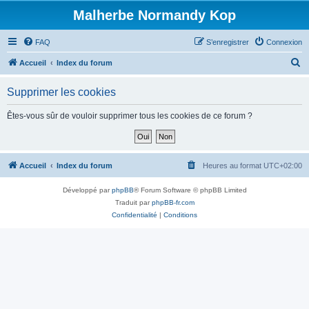
Malherbe Normandy Kop
FAQ
S’enregistrer
Connexion
R
Accueil
Index du forum
e
Supprimer les cookies
c
h
Êtes-vous sûr de vouloir supprimer tous les cookies de ce forum ?
e
r
c
Accueil
Index du forum
Heures au format
UTC+02:00
h
Développé par
phpBB
® Forum Software © phpBB Limited
e
Traduit par
phpBB-fr.com
r
Confidentialité
|
Conditions