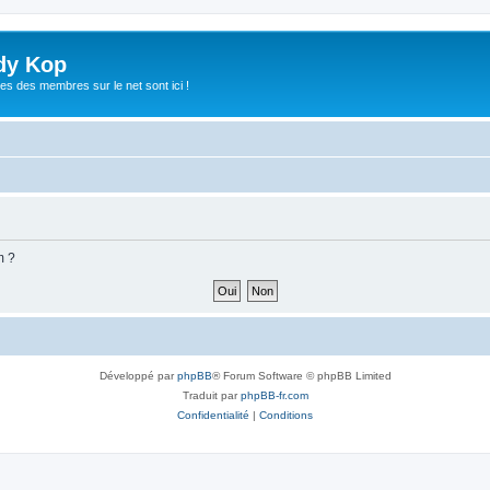
dy Kop
es des membres sur le net sont ici !
m ?
Développé par
phpBB
® Forum Software © phpBB Limited
Traduit par
phpBB-fr.com
Confidentialité
|
Conditions