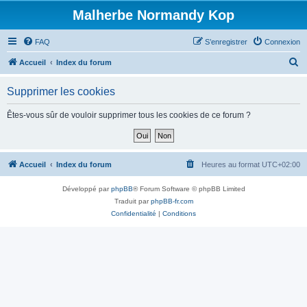
Malherbe Normandy Kop
FAQ
S’enregistrer
Connexion
R
Accueil
Index du forum
e
Supprimer les cookies
c
h
Êtes-vous sûr de vouloir supprimer tous les cookies de ce forum ?
e
r
c
Accueil
Index du forum
Heures au format
UTC+02:00
h
Développé par
phpBB
® Forum Software © phpBB Limited
e
Traduit par
phpBB-fr.com
r
Confidentialité
|
Conditions