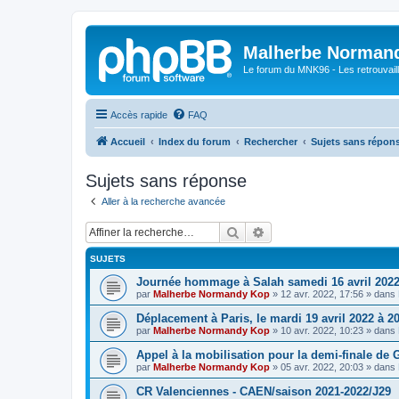
Malherbe Norman
Le forum du MNK96 - Les retrouvaill
Accès rapide
FAQ
Accueil
Index du forum
Rechercher
Sujets sans répon
Sujets sans réponse
Aller à la recherche avancée
Rechercher
Recherche avancée
SUJETS
Journée hommage à Salah samedi 16 avril 202
par
Malherbe Normandy Kop
»
12 avr. 2022, 17:56
» dans
Déplacement à Paris, le mardi 19 avril 2022 à 2
par
Malherbe Normandy Kop
»
10 avr. 2022, 10:23
» dans
Appel à la mobilisation pour la demi-finale de
par
Malherbe Normandy Kop
»
05 avr. 2022, 20:03
» dans
CR Valenciennes - CAEN/saison 2021-2022/J29