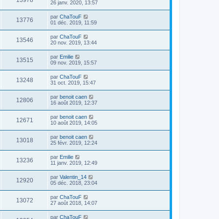
13978
26 janv. 2020, 13:57
par
ChaTouF
13776
01 déc. 2019, 11:59
par
ChaTouF
13546
20 nov. 2019, 13:44
par
Emilie
13515
09 nov. 2019, 15:57
par
ChaTouF
13248
31 oct. 2019, 15:47
par
benoit caen
12806
16 août 2019, 12:37
par
benoit caen
12671
10 août 2019, 14:05
par
benoit caen
13018
25 févr. 2019, 12:24
par
Emilie
13236
11 janv. 2019, 12:49
par
Valentin_14
12920
05 déc. 2018, 23:04
par
ChaTouF
13072
27 août 2018, 14:07
par
ChaTouF