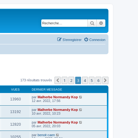
Rechercher
Recherche avancé
S’enregistrer
Connexion
1
2
3
4
5
6
Précédente
Suivante
173 résultats trouvés
VUES
DERNIER MESSAGE
par
Malherbe Normandy Kop
13960
12 avr. 2022, 17:56
par
Malherbe Normandy Kop
13192
10 avr. 2022, 10:23
par
Malherbe Normandy Kop
12820
05 avr. 2022, 20:03
par
benoit caen
10255