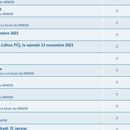
 du MNK96
9
0
du MNK96
0
s
Le forum du MNK96
embre 2021
0
n-Léhon FC), le samedi 13 novembre 2021
0
0
s
0
dans
Le forum du MNK96
0
du MNK96
0
du MNK96
0
Le forum du MNK96
0
MNK96
redi 31 janvier