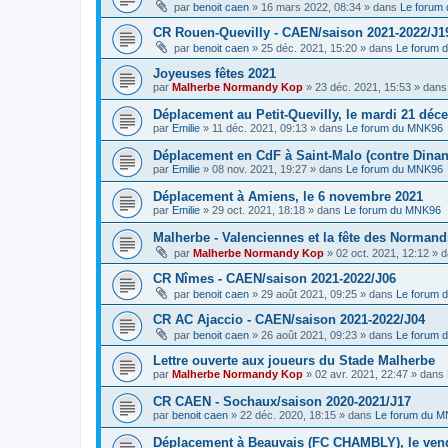
par
benoit caen
»
16 mars 2022, 08:34
» dans
Le forum
CR Rouen-Quevilly - CAEN/saison 2021-2022/J1
par
benoit caen
»
25 déc. 2021, 15:20
» dans
Le forum 
Joyeuses fêtes 2021
par
Malherbe Normandy Kop
»
23 déc. 2021, 15:53
» dan
Déplacement au Petit-Quevilly, le mardi 21 déc
par
Emilie
»
11 déc. 2021, 09:13
» dans
Le forum du MNK96
Déplacement en CdF à Saint-Malo (contre Dina
par
Emilie
»
08 nov. 2021, 19:27
» dans
Le forum du MNK96
Déplacement à Amiens, le 6 novembre 2021
par
Emilie
»
29 oct. 2021, 18:18
» dans
Le forum du MNK96
Malherbe - Valenciennes et la fête des Normand
par
Malherbe Normandy Kop
»
02 oct. 2021, 12:12
» 
CR Nîmes - CAEN/saison 2021-2022/J06
par
benoit caen
»
29 août 2021, 09:25
» dans
Le forum 
CR AC Ajaccio - CAEN/saison 2021-2022/J04
par
benoit caen
»
26 août 2021, 09:23
» dans
Le forum 
Lettre ouverte aux joueurs du Stade Malherbe
par
Malherbe Normandy Kop
»
02 avr. 2021, 22:47
» dans
CR CAEN - Sochaux/saison 2020-2021/J17
par
benoit caen
»
22 déc. 2020, 18:15
» dans
Le forum du 
Déplacement à Beauvais (FC CHAMBLY), le vend