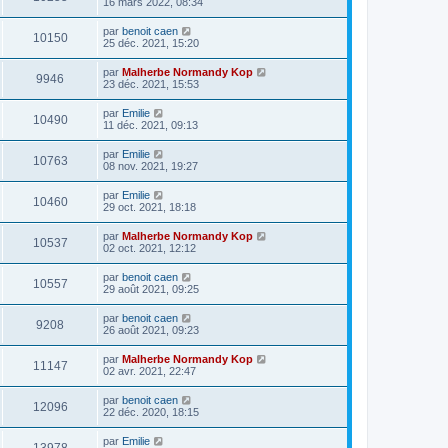
16 mars 2022, 08:34
par
benoit caen
10150
25 déc. 2021, 15:20
par
Malherbe Normandy Kop
9946
23 déc. 2021, 15:53
par
Emilie
10490
11 déc. 2021, 09:13
par
Emilie
10763
08 nov. 2021, 19:27
par
Emilie
10460
29 oct. 2021, 18:18
par
Malherbe Normandy Kop
10537
02 oct. 2021, 12:12
par
benoit caen
10557
29 août 2021, 09:25
par
benoit caen
9208
26 août 2021, 09:23
par
Malherbe Normandy Kop
11147
02 avr. 2021, 22:47
par
benoit caen
12096
22 déc. 2020, 18:15
par
Emilie