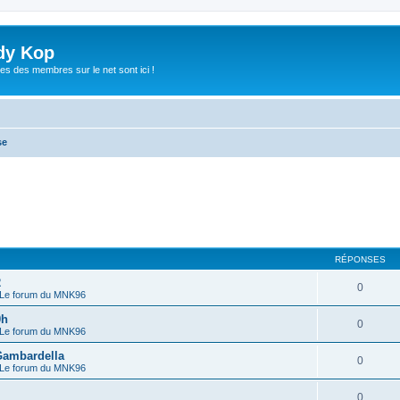
dy Kop
es des membres sur le net sont ici !
se
RÉPONSES
2
0
Le forum du MNK96
0h
0
Le forum du MNK96
 Gambardella
0
Le forum du MNK96
0