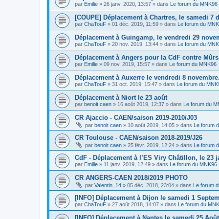
par
Emilie
»
26 janv. 2020, 13:57
» dans
Le forum du MNK96
[COUPE] Déplacement à Chartres, le samedi 7 
par
ChaTouF
»
01 déc. 2019, 11:59
» dans
Le forum du MN
Déplacement à Guingamp, le vendredi 29 nove
par
ChaTouF
»
20 nov. 2019, 13:44
» dans
Le forum du MN
Déplacement à Angers pour la CdF contre Mûrs
par
Emilie
»
09 nov. 2019, 15:57
» dans
Le forum du MNK96
Déplacement à Auxerre le vendredi 8 novembre
par
ChaTouF
»
31 oct. 2019, 15:47
» dans
Le forum du MNK
Déplacement à Niort le 23 août
par
benoit caen
»
16 août 2019, 12:37
» dans
Le forum du 
CR Ajaccio - CAEN/saison 2019-2010/J03
par
benoit caen
»
10 août 2019, 14:05
» dans
Le forum 
CR Toulouse - CAEN/saison 2018-2019/J26
par
benoit caen
»
25 févr. 2019, 12:24
» dans
Le forum 
CdF - Déplacement à l’ES Viry Châtillon, le 23 j
par
Emilie
»
11 janv. 2019, 12:49
» dans
Le forum du MNK96
CR ANGERS-CAEN 2018/2019 PHOTO
par
Valentin_14
»
05 déc. 2018, 23:04
» dans
Le forum 
[INFO] Déplacement à Dijon le samedi 1 Septem
par
ChaTouF
»
27 août 2018, 14:07
» dans
Le forum du MN
[INFO] Déplacement à Nantes le samedi 25 Août