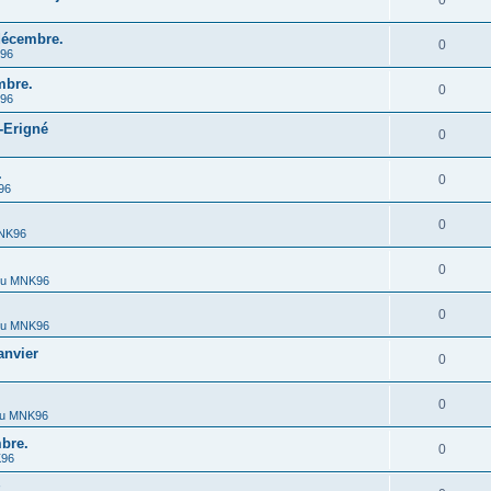
0
décembre.
0
K96
mbre.
0
K96
-Erigné
0
.
0
96
0
MNK96
0
du MNK96
0
du MNK96
anvier
0
0
du MNK96
bre.
0
K96
.