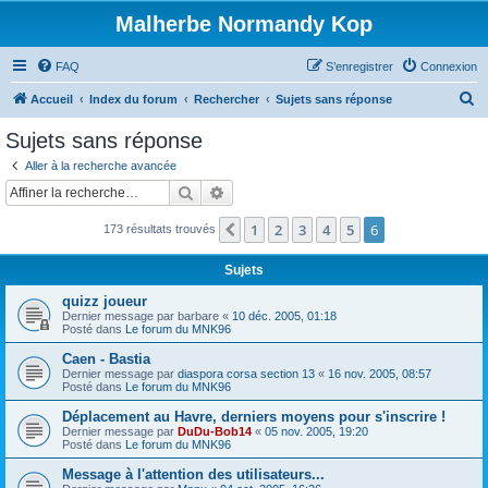
Malherbe Normandy Kop
FAQ
S’enregistrer
Connexion
R
Accueil
Index du forum
Rechercher
Sujets sans réponse
e
Sujets sans réponse
c
Aller à la recherche avancée
h
Rechercher
Recherche avancée
e
1
2
3
4
5
6
Précédente
173 résultats trouvés
r
c
Sujets
h
quizz joueur
e
Dernier message par
barbare
«
10 déc. 2005, 01:18
Posté dans
Le forum du MNK96
r
Caen - Bastia
Dernier message par
diaspora corsa section 13
«
16 nov. 2005, 08:57
Posté dans
Le forum du MNK96
Déplacement au Havre, derniers moyens pour s'inscrire !
Dernier message par
DuDu-Bob14
«
05 nov. 2005, 19:20
Posté dans
Le forum du MNK96
Message à l'attention des utilisateurs...