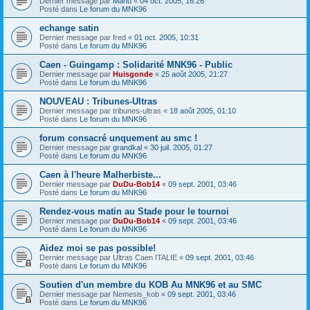
Dernier message par
Manu
«
04 oct. 2005, 16:26
Posté dans
Le forum du MNK96
echange satin
Dernier message par
fred
«
01 oct. 2005, 10:31
Posté dans
Le forum du MNK96
Caen - Guingamp : Solidarité MNK96 - Public
Dernier message par
Huisgonde
«
25 août 2005, 21:27
Posté dans
Le forum du MNK96
NOUVEAU : Tribunes-Ultras
Dernier message par
tribunes-ultras
«
18 août 2005, 01:10
Posté dans
Le forum du MNK96
forum consacré unquement au smc !
Dernier message par
grandkal
«
30 juil. 2005, 01:27
Posté dans
Le forum du MNK96
Caen à l'heure Malherbiste...
Dernier message par
DuDu-Bob14
«
09 sept. 2001, 03:46
Posté dans
Le forum du MNK96
Rendez-vous matin au Stade pour le tournoi
Dernier message par
DuDu-Bob14
«
09 sept. 2001, 03:46
Posté dans
Le forum du MNK96
Aidez moi se pas possible!
Dernier message par
Ultras Caen ITALIE
«
09 sept. 2001, 03:46
Posté dans
Le forum du MNK96
Soutien d'un membre du KOB Au MNK96 et au SMC
Dernier message par
Nemesis_kob
«
09 sept. 2001, 03:46
Posté dans
Le forum du MNK96