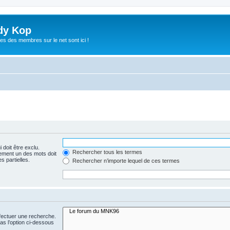
dy Kop
es des membres sur le net sont ici !
 doit être exclu.
Rechercher tous les termes
ement un des mots doit
s partielles.
Rechercher n’importe lequel de ces termes
fectuer une recherche.
s l’option ci-dessous