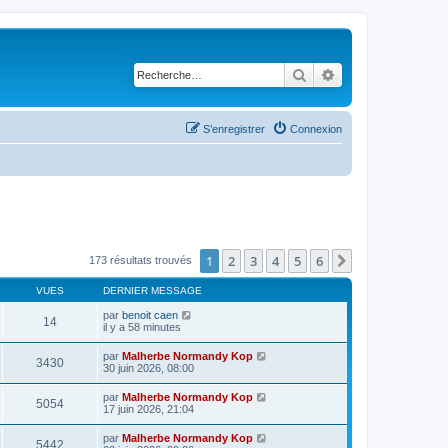
Rechercher
Recherche avancé
S’enregistrer
Connexion
1
2
3
4
5
6
Suivante
173 résultats trouvés
VUES
DERNIER MESSAGE
par
benoit caen
14
il y a 58 minutes
par
Malherbe Normandy Kop
3430
30 juin 2026, 08:00
par
Malherbe Normandy Kop
5054
17 juin 2026, 21:04
par
Malherbe Normandy Kop
5442