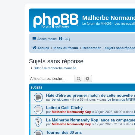
Malherbe Norman
Le forum du MNK96 - Les retrouvaill
Accès rapide
FAQ
Accueil
Index du forum
Rechercher
Sujets sans répon
Sujets sans réponse
Aller à la recherche avancée
Rechercher
Recherche avancée
SUJETS
Hâte d'être au premier match de cette nouvelle 
par
benoit caen
»
il y a 58 minutes
» dans
Le forum du MNK
Lettre à Gaël Clichy
par
Malherbe Normandy Kop
»
30 juin 2026, 08:00
» dans
Le Malherbe Normandy Kop lance sa campagne d
par
Malherbe Normandy Kop
»
17 juin 2026, 21:04
» dans
Tournoi des 30 ans