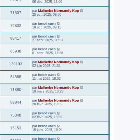
32625
06 déc. 2025, 13:00
par
Malherbe Normandy Kop
71807
25 oct. 2025, 09:50
par
benoit caen
79332
18 oct. 2025, 09:11
par
benoit caen
88417
27 sept. 2025, 08:53
par
benoit caen
85938
01 sept. 2025, 18:58
par
Malherbe Normandy Kop
130103
02 juin 2025, 21:31
par
benoit caen
64888
11 mai 2025, 18:02
par
Malherbe Normandy Kop
71880
19 mars 2025, 13:28
par
Malherbe Normandy Kop
69944
20 févr. 2025, 19:55
par
benoit caen
75848
02 févr. 2025, 18:55
par
benoit caen
76153
18 janv. 2025, 10:04
par
benoit caen