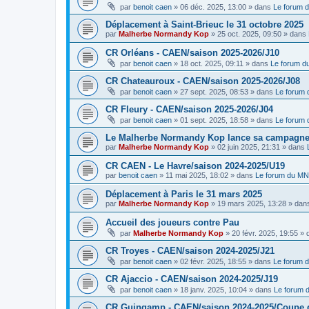
par
benoit caen
»
06 déc. 2025, 13:00
» dans
Le forum 
Déplacement à Saint-Brieuc le 31 octobre 2025
par
Malherbe Normandy Kop
»
25 oct. 2025, 09:50
» dans
CR Orléans - CAEN/saison 2025-2026/J10
par
benoit caen
»
18 oct. 2025, 09:11
» dans
Le forum 
CR Chateauroux - CAEN/saison 2025-2026/J08
par
benoit caen
»
27 sept. 2025, 08:53
» dans
Le forum
CR Fleury - CAEN/saison 2025-2026/J04
par
benoit caen
»
01 sept. 2025, 18:58
» dans
Le forum
Le Malherbe Normandy Kop lance sa campagne d
par
Malherbe Normandy Kop
»
02 juin 2025, 21:31
» dans
CR CAEN - Le Havre/saison 2024-2025/U19
par
benoit caen
»
11 mai 2025, 18:02
» dans
Le forum du M
Déplacement à Paris le 31 mars 2025
par
Malherbe Normandy Kop
»
19 mars 2025, 13:28
» dan
Accueil des joueurs contre Pau
par
Malherbe Normandy Kop
»
20 févr. 2025, 19:55
» 
CR Troyes - CAEN/saison 2024-2025/J21
par
benoit caen
»
02 févr. 2025, 18:55
» dans
Le forum 
CR Ajaccio - CAEN/saison 2024-2025/J19
par
benoit caen
»
18 janv. 2025, 10:04
» dans
Le forum
CR Guingamp - CAEN/saison 2024-2025/Coupe 