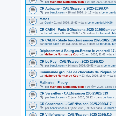
par
Malherbe Normandy Kop
»
02 juin 2026, 09:26
» d
CR Aubagne - CAEN/saisons 2025-2026/J34
par
benoit caen
»
18 mai 2026, 14:17
» dans
Le forum 
Matos
par
Gael
»
01 mai 2026, 18:47
» dans
Le forum du MNK96
CR CAEN - Paris SG/saisons 2025-2026/Gambarde
par
benoit caen
»
05 avr. 2026, 17:39
» dans
Le forum du M
CR CAEN - Stade briochin/saison 2026-2027/J28
par
benoit caen
»
04 avr. 2026, 08:32
» dans
Le forum du M
Déplacement à Bourg-en-Bresse le vendredi 17 a
par
Malherbe Normandy Kop
»
01 avr. 2026, 11:41
» dans
CR Le Puy - CAEN/saison 2025-2026/J25
par
benoit caen
»
14 mars 2026, 09:53
» dans
Le forum
Commande groupée de chocolats de Pâques pou
par
Malherbe Normandy Kop
»
23 févr. 2026, 18:04
» dan
Malherbe - Fleury
par
Malherbe Normandy Kop
»
06 févr. 2026, 13:55
» 
CR Versailles - CAEN/saison 205-25026/J19
par
benoit caen
»
31 janv. 2026, 08:22
» dans
Le forum
CR Concarneau - CAEN/saison 2025-2026/J17
par
benoit caen
»
17 janv. 2026, 09:35
» dans
Le forum
CR Villefranche - CAEN/saison 2025-2026/J15