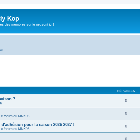
dy Kop
es des membres sur le net sont ici !
se
RÉPONSES
saison ?
0
96
0
Le forum du MNK96
'adhésion pour la saison 2026-2027 !
0
Le forum du MNK96
0