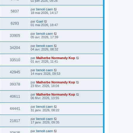
02 juin 2026, 09:26
par
benoit caen
5837
18 mai 2026, 14:17
par
Gael
6293
01 mai 2026, 18:47
par
benoit caen
33905
05 avr. 2026, 17:39
par
benoit caen
34204
04 avr. 2026, 08:32
par
Malherbe Normandy Kop
33510
01 avr. 2026, 11:41
par
benoit caen
42945
14 mars 2026, 09:53
par
Malherbe Normandy Kop
39378
23 févr. 2026, 18:04
par
Malherbe Normandy Kop
40611
06 févr. 2026, 13:55
par
benoit caen
44441
31 janv. 2026, 08:22
par
benoit caen
21817
17 janv. 2026, 09:35
par
benoit caen