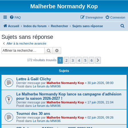
Malherbe Normandy Kop
FAQ
S’enregistrer
Connexion
R
Accueil
Index du forum
Rechercher
Sujets sans réponse
e
Sujets sans réponse
c
Aller à la recherche avancée
h
Rechercher
Recherche avancée
e
1
2
3
4
5
6
Suivante
172 résultats trouvés
r
c
Sujets
h
Lettre à Gaël Clichy
e
Dernier message par
Malherbe Normandy Kop
«
30 juin 2026, 08:00
Posté dans
Le forum du MNK96
r
Le Malherbe Normandy Kop lance sa campagne d'adhésion
pour la saison 2026-2027 !
Dernier message par
Malherbe Normandy Kop
«
17 juin 2026, 21:04
Posté dans
Le forum du MNK96
Tournoi des 30 ans
Dernier message par
Malherbe Normandy Kop
«
02 juin 2026, 09:26
Posté dans
Le forum du MNK96