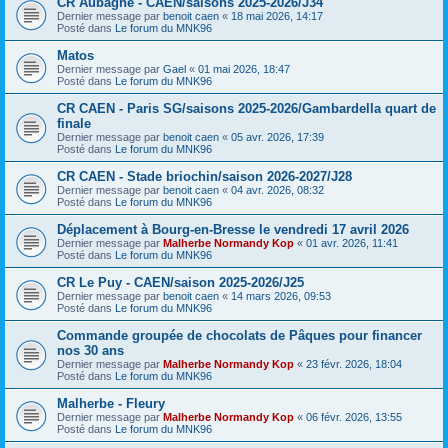
CR Aubagne - CAEN/saisons 2025-2026/J34
Dernier message par
benoit caen
«
18 mai 2026, 14:17
Posté dans
Le forum du MNK96
Matos
Dernier message par
Gael
«
01 mai 2026, 18:47
Posté dans
Le forum du MNK96
CR CAEN - Paris SG/saisons 2025-2026/Gambardella quart de
finale
Dernier message par
benoit caen
«
05 avr. 2026, 17:39
Posté dans
Le forum du MNK96
CR CAEN - Stade briochin/saison 2026-2027/J28
Dernier message par
benoit caen
«
04 avr. 2026, 08:32
Posté dans
Le forum du MNK96
Déplacement à Bourg-en-Bresse le vendredi 17 avril 2026
Dernier message par
Malherbe Normandy Kop
«
01 avr. 2026, 11:41
Posté dans
Le forum du MNK96
CR Le Puy - CAEN/saison 2025-2026/J25
Dernier message par
benoit caen
«
14 mars 2026, 09:53
Posté dans
Le forum du MNK96
Commande groupée de chocolats de Pâques pour financer
nos 30 ans
Dernier message par
Malherbe Normandy Kop
«
23 févr. 2026, 18:04
Posté dans
Le forum du MNK96
Malherbe - Fleury
Dernier message par
Malherbe Normandy Kop
«
06 févr. 2026, 13:55
Posté dans
Le forum du MNK96