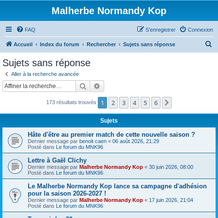
Malherbe Normandy Kop
FAQ
S’enregistrer
Connexion
R
Accueil
Index du forum
Rechercher
Sujets sans réponse
e
Sujets sans réponse
c
Aller à la recherche avancée
h
Rechercher
Recherche avancée
e
1
2
3
4
5
6
Suivante
173 résultats trouvés
r
c
Sujets
h
Hâte d'être au premier match de cette nouvelle saison ?
e
Dernier message par
benoit caen
«
06 août 2026, 21:29
Posté dans
Le forum du MNK96
r
Lettre à Gaël Clichy
Dernier message par
Malherbe Normandy Kop
«
30 juin 2026, 08:00
Posté dans
Le forum du MNK96
Le Malherbe Normandy Kop lance sa campagne d'adhésion
pour la saison 2026-2027 !
Dernier message par
Malherbe Normandy Kop
«
17 juin 2026, 21:04
Posté dans
Le forum du MNK96