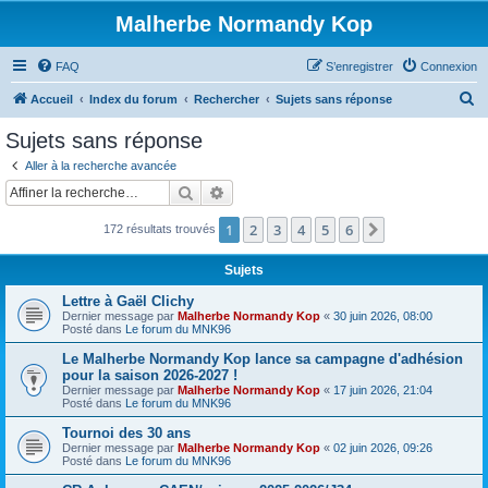
Malherbe Normandy Kop
FAQ
S’enregistrer
Connexion
R
Accueil
Index du forum
Rechercher
Sujets sans réponse
e
Sujets sans réponse
c
Aller à la recherche avancée
h
Rechercher
Recherche avancée
e
1
2
3
4
5
6
Suivante
172 résultats trouvés
r
c
Sujets
h
Lettre à Gaël Clichy
e
Dernier message par
Malherbe Normandy Kop
«
30 juin 2026, 08:00
Posté dans
Le forum du MNK96
r
Le Malherbe Normandy Kop lance sa campagne d'adhésion
pour la saison 2026-2027 !
Dernier message par
Malherbe Normandy Kop
«
17 juin 2026, 21:04
Posté dans
Le forum du MNK96
Tournoi des 30 ans
Dernier message par
Malherbe Normandy Kop
«
02 juin 2026, 09:26
Posté dans
Le forum du MNK96