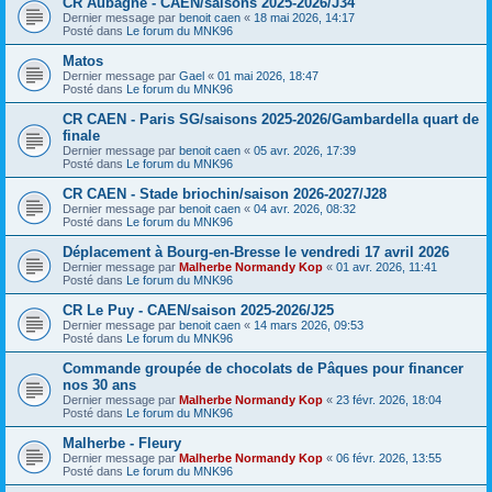
CR Aubagne - CAEN/saisons 2025-2026/J34
Dernier message par
benoit caen
«
18 mai 2026, 14:17
Posté dans
Le forum du MNK96
Matos
Dernier message par
Gael
«
01 mai 2026, 18:47
Posté dans
Le forum du MNK96
CR CAEN - Paris SG/saisons 2025-2026/Gambardella quart de
finale
Dernier message par
benoit caen
«
05 avr. 2026, 17:39
Posté dans
Le forum du MNK96
CR CAEN - Stade briochin/saison 2026-2027/J28
Dernier message par
benoit caen
«
04 avr. 2026, 08:32
Posté dans
Le forum du MNK96
Déplacement à Bourg-en-Bresse le vendredi 17 avril 2026
Dernier message par
Malherbe Normandy Kop
«
01 avr. 2026, 11:41
Posté dans
Le forum du MNK96
CR Le Puy - CAEN/saison 2025-2026/J25
Dernier message par
benoit caen
«
14 mars 2026, 09:53
Posté dans
Le forum du MNK96
Commande groupée de chocolats de Pâques pour financer
nos 30 ans
Dernier message par
Malherbe Normandy Kop
«
23 févr. 2026, 18:04
Posté dans
Le forum du MNK96
Malherbe - Fleury
Dernier message par
Malherbe Normandy Kop
«
06 févr. 2026, 13:55
Posté dans
Le forum du MNK96