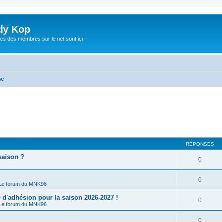
dy Kop
es des membres sur le net sont ici !
se
RÉPONSES
saison ?
0
0
Le forum du MNK96
'adhésion pour la saison 2026-2027 !
0
Le forum du MNK96
0