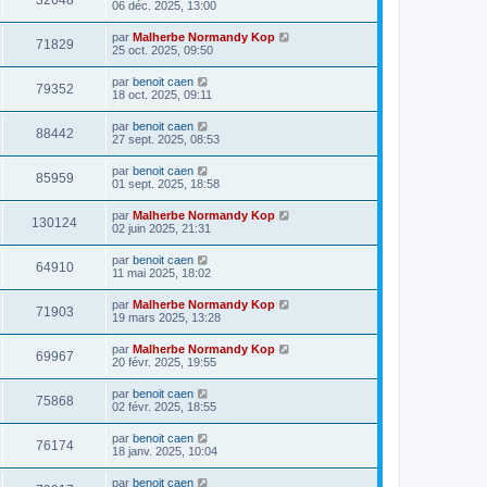
32648
06 déc. 2025, 13:00
par
Malherbe Normandy Kop
71829
25 oct. 2025, 09:50
par
benoit caen
79352
18 oct. 2025, 09:11
par
benoit caen
88442
27 sept. 2025, 08:53
par
benoit caen
85959
01 sept. 2025, 18:58
par
Malherbe Normandy Kop
130124
02 juin 2025, 21:31
par
benoit caen
64910
11 mai 2025, 18:02
par
Malherbe Normandy Kop
71903
19 mars 2025, 13:28
par
Malherbe Normandy Kop
69967
20 févr. 2025, 19:55
par
benoit caen
75868
02 févr. 2025, 18:55
par
benoit caen
76174
18 janv. 2025, 10:04
par
benoit caen