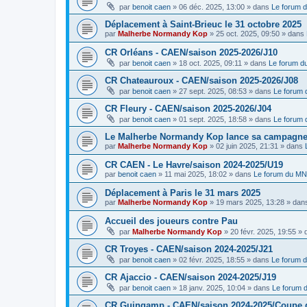
par
benoit caen
»
06 déc. 2025, 13:00
» dans
Le forum 
Déplacement à Saint-Brieuc le 31 octobre 2025
par
Malherbe Normandy Kop
»
25 oct. 2025, 09:50
» dans
CR Orléans - CAEN/saison 2025-2026/J10
par
benoit caen
»
18 oct. 2025, 09:11
» dans
Le forum 
CR Chateauroux - CAEN/saison 2025-2026/J08
par
benoit caen
»
27 sept. 2025, 08:53
» dans
Le forum
CR Fleury - CAEN/saison 2025-2026/J04
par
benoit caen
»
01 sept. 2025, 18:58
» dans
Le forum
Le Malherbe Normandy Kop lance sa campagne d
par
Malherbe Normandy Kop
»
02 juin 2025, 21:31
» dans
CR CAEN - Le Havre/saison 2024-2025/U19
par
benoit caen
»
11 mai 2025, 18:02
» dans
Le forum du M
Déplacement à Paris le 31 mars 2025
par
Malherbe Normandy Kop
»
19 mars 2025, 13:28
» dan
Accueil des joueurs contre Pau
par
Malherbe Normandy Kop
»
20 févr. 2025, 19:55
» 
CR Troyes - CAEN/saison 2024-2025/J21
par
benoit caen
»
02 févr. 2025, 18:55
» dans
Le forum 
CR Ajaccio - CAEN/saison 2024-2025/J19
par
benoit caen
»
18 janv. 2025, 10:04
» dans
Le forum
CR Guingamp - CAEN/saison 2024-2025/Coupe 