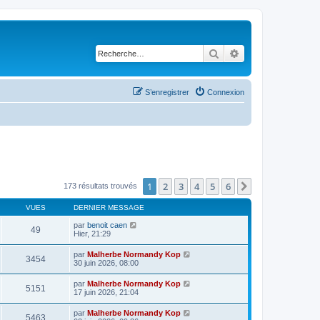
Rechercher
Recherche avancé
S’enregistrer
Connexion
1
2
3
4
5
6
Suivante
173 résultats trouvés
VUES
DERNIER MESSAGE
par
benoit caen
49
Hier, 21:29
par
Malherbe Normandy Kop
3454
30 juin 2026, 08:00
par
Malherbe Normandy Kop
5151
17 juin 2026, 21:04
par
Malherbe Normandy Kop
5463