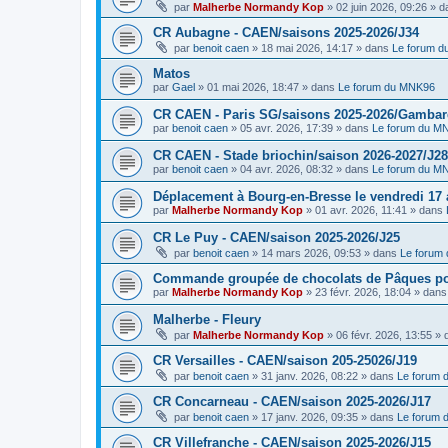
par
Malherbe Normandy Kop
»
02 juin 2026, 09:26
» d
CR Aubagne - CAEN/saisons 2025-2026/J34
par
benoit caen
»
18 mai 2026, 14:17
» dans
Le forum 
Matos
par
Gael
»
01 mai 2026, 18:47
» dans
Le forum du MNK96
CR CAEN - Paris SG/saisons 2025-2026/Gambarde
par
benoit caen
»
05 avr. 2026, 17:39
» dans
Le forum du M
CR CAEN - Stade briochin/saison 2026-2027/J28
par
benoit caen
»
04 avr. 2026, 08:32
» dans
Le forum du M
Déplacement à Bourg-en-Bresse le vendredi 17 a
par
Malherbe Normandy Kop
»
01 avr. 2026, 11:41
» dans
CR Le Puy - CAEN/saison 2025-2026/J25
par
benoit caen
»
14 mars 2026, 09:53
» dans
Le forum
Commande groupée de chocolats de Pâques pou
par
Malherbe Normandy Kop
»
23 févr. 2026, 18:04
» dan
Malherbe - Fleury
par
Malherbe Normandy Kop
»
06 févr. 2026, 13:55
» 
CR Versailles - CAEN/saison 205-25026/J19
par
benoit caen
»
31 janv. 2026, 08:22
» dans
Le forum
CR Concarneau - CAEN/saison 2025-2026/J17
par
benoit caen
»
17 janv. 2026, 09:35
» dans
Le forum
CR Villefranche - CAEN/saison 2025-2026/J15