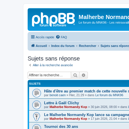
Malherbe Norman
Le forum du MNK96 - Les retrouvaill
Accès rapide
FAQ
Accueil
Index du forum
Rechercher
Sujets sans répon
Sujets sans réponse
Aller à la recherche avancée
Rechercher
Recherche avancée
SUJETS
Hâte d'être au premier match de cette nouvelle 
par
benoit caen
»
Hier, 21:29
» dans
Le forum du MNK96
Lettre à Gaël Clichy
par
Malherbe Normandy Kop
»
30 juin 2026, 08:00
» dans
Le Malherbe Normandy Kop lance sa campagne d
par
Malherbe Normandy Kop
»
17 juin 2026, 21:04
» dans
Tournoi des 30 ans