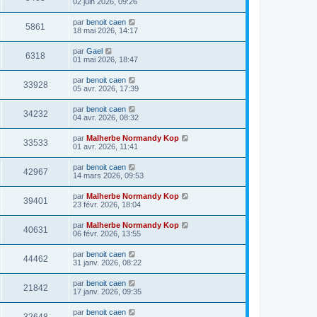
02 juin 2026, 09:26
par
benoit caen
5861
18 mai 2026, 14:17
par
Gael
6318
01 mai 2026, 18:47
par
benoit caen
33928
05 avr. 2026, 17:39
par
benoit caen
34232
04 avr. 2026, 08:32
par
Malherbe Normandy Kop
33533
01 avr. 2026, 11:41
par
benoit caen
42967
14 mars 2026, 09:53
par
Malherbe Normandy Kop
39401
23 févr. 2026, 18:04
par
Malherbe Normandy Kop
40631
06 févr. 2026, 13:55
par
benoit caen
44462
31 janv. 2026, 08:22
par
benoit caen
21842
17 janv. 2026, 09:35
par
benoit caen