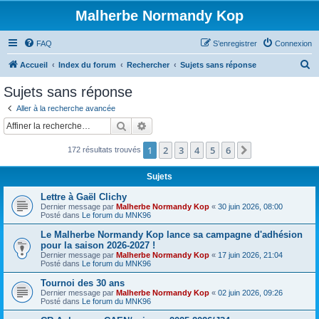
Malherbe Normandy Kop
FAQ
S’enregistrer
Connexion
R
Accueil
Index du forum
Rechercher
Sujets sans réponse
e
Sujets sans réponse
c
Aller à la recherche avancée
h
Rechercher
Recherche avancée
e
1
2
3
4
5
6
Suivante
172 résultats trouvés
r
c
Sujets
h
Lettre à Gaël Clichy
e
Dernier message par
Malherbe Normandy Kop
«
30 juin 2026, 08:00
Posté dans
Le forum du MNK96
r
Le Malherbe Normandy Kop lance sa campagne d'adhésion
pour la saison 2026-2027 !
Dernier message par
Malherbe Normandy Kop
«
17 juin 2026, 21:04
Posté dans
Le forum du MNK96
Tournoi des 30 ans
Dernier message par
Malherbe Normandy Kop
«
02 juin 2026, 09:26
Posté dans
Le forum du MNK96