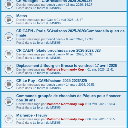
CR Aubagne - CAEN/saisons 2025-2026/J34
Dernier message par
benoit caen
«
18 mai 2026, 14:17
Posté dans
Le forum du MNK96
Matos
Dernier message par
Gael
«
01 mai 2026, 18:47
Posté dans
Le forum du MNK96
CR CAEN - Paris SG/saisons 2025-2026/Gambardella quart de
finale
Dernier message par
benoit caen
«
05 avr. 2026, 17:39
Posté dans
Le forum du MNK96
CR CAEN - Stade briochin/saison 2026-2027/J28
Dernier message par
benoit caen
«
04 avr. 2026, 08:32
Posté dans
Le forum du MNK96
Déplacement à Bourg-en-Bresse le vendredi 17 avril 2026
Dernier message par
Malherbe Normandy Kop
«
01 avr. 2026, 11:41
Posté dans
Le forum du MNK96
CR Le Puy - CAEN/saison 2025-2026/J25
Dernier message par
benoit caen
«
14 mars 2026, 09:53
Posté dans
Le forum du MNK96
Commande groupée de chocolats de Pâques pour financer
nos 30 ans
Dernier message par
Malherbe Normandy Kop
«
23 févr. 2026, 18:04
Posté dans
Le forum du MNK96
Malherbe - Fleury
Dernier message par
Malherbe Normandy Kop
«
06 févr. 2026, 13:55
Posté dans
Le forum du MNK96