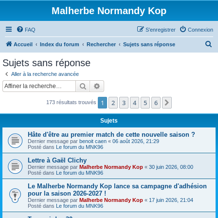
Malherbe Normandy Kop
FAQ
S’enregistrer
Connexion
R
Accueil
Index du forum
Rechercher
Sujets sans réponse
e
Sujets sans réponse
c
Aller à la recherche avancée
h
Rechercher
Recherche avancée
e
1
2
3
4
5
6
Suivante
173 résultats trouvés
r
c
Sujets
h
Hâte d'être au premier match de cette nouvelle saison ?
e
Dernier message par
benoit caen
«
06 août 2026, 21:29
Posté dans
Le forum du MNK96
r
Lettre à Gaël Clichy
Dernier message par
Malherbe Normandy Kop
«
30 juin 2026, 08:00
Posté dans
Le forum du MNK96
Le Malherbe Normandy Kop lance sa campagne d'adhésion
pour la saison 2026-2027 !
Dernier message par
Malherbe Normandy Kop
«
17 juin 2026, 21:04
Posté dans
Le forum du MNK96