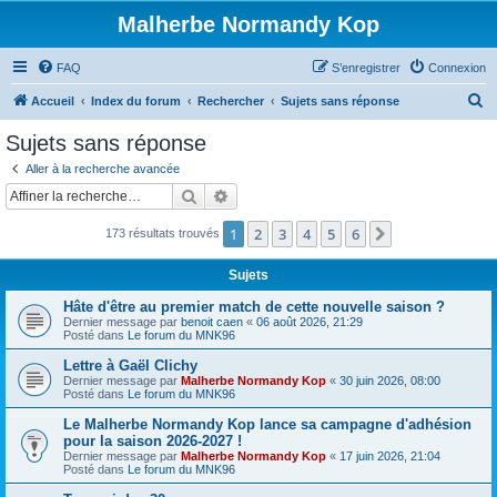
Malherbe Normandy Kop
FAQ
S’enregistrer
Connexion
R
Accueil
Index du forum
Rechercher
Sujets sans réponse
e
Sujets sans réponse
c
Aller à la recherche avancée
h
Rechercher
Recherche avancée
e
1
2
3
4
5
6
Suivante
173 résultats trouvés
r
c
Sujets
h
Hâte d'être au premier match de cette nouvelle saison ?
e
Dernier message par
benoit caen
«
06 août 2026, 21:29
Posté dans
Le forum du MNK96
r
Lettre à Gaël Clichy
Dernier message par
Malherbe Normandy Kop
«
30 juin 2026, 08:00
Posté dans
Le forum du MNK96
Le Malherbe Normandy Kop lance sa campagne d'adhésion
pour la saison 2026-2027 !
Dernier message par
Malherbe Normandy Kop
«
17 juin 2026, 21:04
Posté dans
Le forum du MNK96