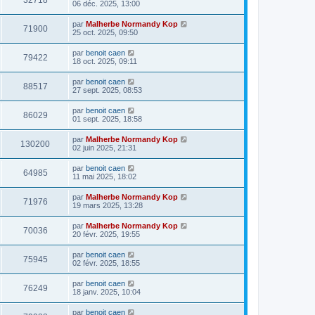
32718
06 déc. 2025, 13:00
par
Malherbe Normandy Kop
71900
25 oct. 2025, 09:50
par
benoit caen
79422
18 oct. 2025, 09:11
par
benoit caen
88517
27 sept. 2025, 08:53
par
benoit caen
86029
01 sept. 2025, 18:58
par
Malherbe Normandy Kop
130200
02 juin 2025, 21:31
par
benoit caen
64985
11 mai 2025, 18:02
par
Malherbe Normandy Kop
71976
19 mars 2025, 13:28
par
Malherbe Normandy Kop
70036
20 févr. 2025, 19:55
par
benoit caen
75945
02 févr. 2025, 18:55
par
benoit caen
76249
18 janv. 2025, 10:04
par
benoit caen