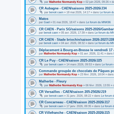
par
Malherbe Normandy Kop
»
02 juin 2026, 09:26
» d
CR Aubagne - CAEN/saisons 2025-2026/J34
par
benoit caen
»
18 mai 2026, 14:17
» dans
Le forum 
Matos
par
Gael
»
01 mai 2026, 18:47
» dans
Le forum du MNK96
CR CAEN - Paris SG/saisons 2025-2026/Gambarde
par
benoit caen
»
05 avr. 2026, 17:39
» dans
Le forum du M
CR CAEN - Stade briochin/saison 2026-2027/J28
par
benoit caen
»
04 avr. 2026, 08:32
» dans
Le forum du M
Déplacement à Bourg-en-Bresse le vendredi 17 a
par
Malherbe Normandy Kop
»
01 avr. 2026, 11:41
» dans
CR Le Puy - CAEN/saison 2025-2026/J25
par
benoit caen
»
14 mars 2026, 09:53
» dans
Le forum
Commande groupée de chocolats de Pâques pou
par
Malherbe Normandy Kop
»
23 févr. 2026, 18:04
» dan
Malherbe - Fleury
par
Malherbe Normandy Kop
»
06 févr. 2026, 13:55
» 
CR Versailles - CAEN/saison 205-25026/J19
par
benoit caen
»
31 janv. 2026, 08:22
» dans
Le forum
CR Concarneau - CAEN/saison 2025-2026/J17
par
benoit caen
»
17 janv. 2026, 09:35
» dans
Le forum
CR Villefranche - CAEN/saison 2025-2026/J15