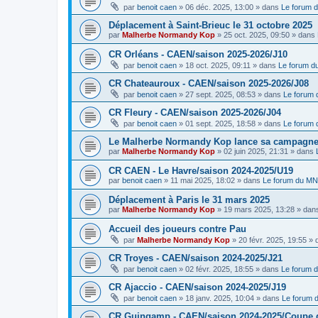
par
benoit caen
»
06 déc. 2025, 13:00
» dans
Le forum 
Déplacement à Saint-Brieuc le 31 octobre 2025
par
Malherbe Normandy Kop
»
25 oct. 2025, 09:50
» dans
CR Orléans - CAEN/saison 2025-2026/J10
par
benoit caen
»
18 oct. 2025, 09:11
» dans
Le forum 
CR Chateauroux - CAEN/saison 2025-2026/J08
par
benoit caen
»
27 sept. 2025, 08:53
» dans
Le forum
CR Fleury - CAEN/saison 2025-2026/J04
par
benoit caen
»
01 sept. 2025, 18:58
» dans
Le forum
Le Malherbe Normandy Kop lance sa campagne d
par
Malherbe Normandy Kop
»
02 juin 2025, 21:31
» dans
CR CAEN - Le Havre/saison 2024-2025/U19
par
benoit caen
»
11 mai 2025, 18:02
» dans
Le forum du M
Déplacement à Paris le 31 mars 2025
par
Malherbe Normandy Kop
»
19 mars 2025, 13:28
» dan
Accueil des joueurs contre Pau
par
Malherbe Normandy Kop
»
20 févr. 2025, 19:55
» 
CR Troyes - CAEN/saison 2024-2025/J21
par
benoit caen
»
02 févr. 2025, 18:55
» dans
Le forum 
CR Ajaccio - CAEN/saison 2024-2025/J19
par
benoit caen
»
18 janv. 2025, 10:04
» dans
Le forum
CR Guingamp - CAEN/saison 2024-2025/Coupe 