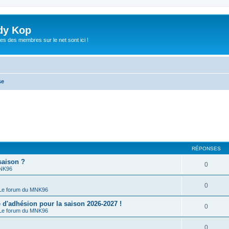
dy Kop
es des membres sur le net sont ici !
se
RÉPONSES
saison ?
0
MNK96
0
Le forum du MNK96
'adhésion pour la saison 2026-2027 !
0
Le forum du MNK96
0