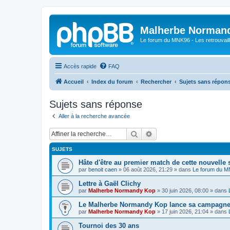
Malherbe Norman
Le forum du MNK96 - Les retrouvaill
Accès rapide
FAQ
Accueil
Index du forum
Rechercher
Sujets sans répon
Sujets sans réponse
Aller à la recherche avancée
Rechercher
Recherche avancée
SUJETS
Hâte d'être au premier match de cette nouvelle 
par
benoit caen
»
06 août 2026, 21:29
» dans
Le forum du 
Lettre à Gaël Clichy
par
Malherbe Normandy Kop
»
30 juin 2026, 08:00
» dans
Le Malherbe Normandy Kop lance sa campagne d
par
Malherbe Normandy Kop
»
17 juin 2026, 21:04
» dans
Tournoi des 30 ans