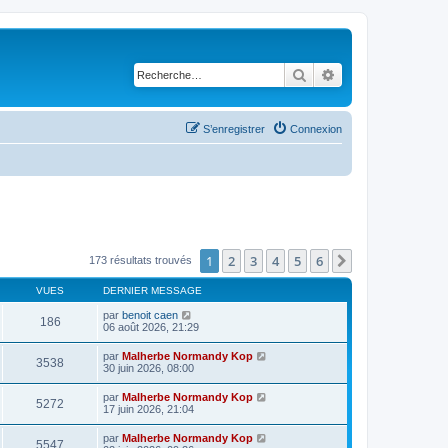
Rechercher
Recherche avancé
S’enregistrer
Connexion
1
2
3
4
5
6
Suivante
173 résultats trouvés
VUES
DERNIER MESSAGE
par
benoit caen
186
06 août 2026, 21:29
par
Malherbe Normandy Kop
3538
30 juin 2026, 08:00
par
Malherbe Normandy Kop
5272
17 juin 2026, 21:04
par
Malherbe Normandy Kop
5547