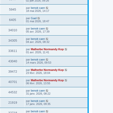
02 juin 2026, 09:26
par
benoit caen
5945
18 mai 2026, 14:17
par
Gael
6405
01 mai 2026, 18:47
par
benoit caen
34010
05 avr. 2026, 17:39
par
benoit caen
34305
04 avr. 2026, 08:32
par
Malherbe Normandy Kop
33611
01 avr. 2026, 11:41
par
benoit caen
43040
14 mars 2026, 09:53
par
Malherbe Normandy Kop
39472
23 févr. 2026, 18:04
par
Malherbe Normandy Kop
40701
06 févr. 2026, 13:55
par
benoit caen
44532
31 janv. 2026, 08:22
par
benoit caen
21919
17 janv. 2026, 09:35
par
benoit caen