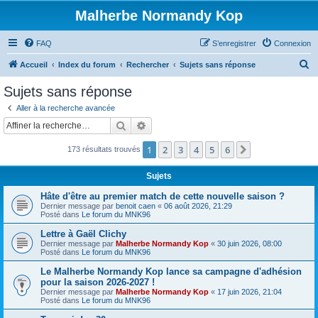
Malherbe Normandy Kop
FAQ
S’enregistrer
Connexion
R
Accueil
Index du forum
Rechercher
Sujets sans réponse
e
Sujets sans réponse
c
Aller à la recherche avancée
h
Rechercher
Recherche avancée
e
1
2
3
4
5
6
Suivante
173 résultats trouvés
r
c
Sujets
h
Hâte d'être au premier match de cette nouvelle saison ?
e
Dernier message par
benoit caen
«
06 août 2026, 21:29
Posté dans
Le forum du MNK96
r
Lettre à Gaël Clichy
Dernier message par
Malherbe Normandy Kop
«
30 juin 2026, 08:00
Posté dans
Le forum du MNK96
Le Malherbe Normandy Kop lance sa campagne d'adhésion
pour la saison 2026-2027 !
Dernier message par
Malherbe Normandy Kop
«
17 juin 2026, 21:04
Posté dans
Le forum du MNK96