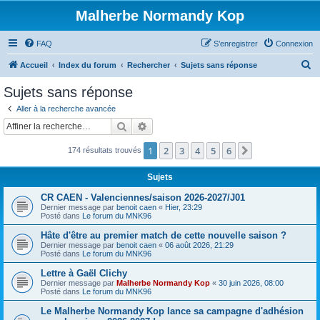
Malherbe Normandy Kop
FAQ
S’enregistrer
Connexion
R
Accueil
Index du forum
Rechercher
Sujets sans réponse
e
Sujets sans réponse
c
Aller à la recherche avancée
h
Rechercher
Recherche avancée
e
1
2
3
4
5
6
Suivante
174 résultats trouvés
r
c
Sujets
h
CR CAEN - Valenciennes/saison 2026-2027/J01
e
Dernier message par
benoit caen
«
Hier, 23:29
Posté dans
Le forum du MNK96
r
Hâte d'être au premier match de cette nouvelle saison ?
Dernier message par
benoit caen
«
06 août 2026, 21:29
Posté dans
Le forum du MNK96
Lettre à Gaël Clichy
Dernier message par
Malherbe Normandy Kop
«
30 juin 2026, 08:00
Posté dans
Le forum du MNK96
Le Malherbe Normandy Kop lance sa campagne d'adhésion