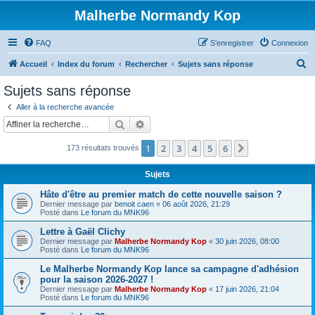
Malherbe Normandy Kop
FAQ
S’enregistrer
Connexion
R
Accueil
Index du forum
Rechercher
Sujets sans réponse
e
Sujets sans réponse
c
Aller à la recherche avancée
h
Rechercher
Recherche avancée
e
1
2
3
4
5
6
Suivante
173 résultats trouvés
r
c
Sujets
h
Hâte d'être au premier match de cette nouvelle saison ?
e
Dernier message par
benoit caen
«
06 août 2026, 21:29
Posté dans
Le forum du MNK96
r
Lettre à Gaël Clichy
Dernier message par
Malherbe Normandy Kop
«
30 juin 2026, 08:00
Posté dans
Le forum du MNK96
Le Malherbe Normandy Kop lance sa campagne d'adhésion
pour la saison 2026-2027 !
Dernier message par
Malherbe Normandy Kop
«
17 juin 2026, 21:04
Posté dans
Le forum du MNK96