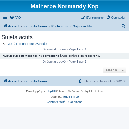
Malherbe Normandy Kop
FAQ
S’enregistrer
Connexion
R
Accueil
Index du forum
Rechercher
Sujets actifs
e
Sujets actifs
c
Aller à la recherche avancée
h
0 résultat trouvé • Page
1
sur
1
e
Aucun sujet ou message ne correspond à vos critères de recherche.
r
0 résultat trouvé • Page
1
sur
1
c
Aller à
h
Accueil
Index du forum
Heures au format
UTC+02:00
e
r
Développé par
phpBB
® Forum Software © phpBB Limited
Traduit par
phpBB-fr.com
Confidentialité
|
Conditions