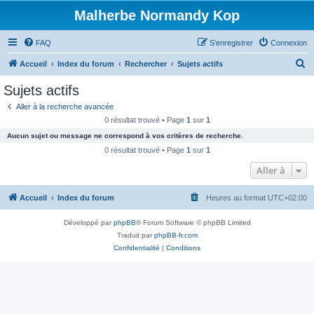
Malherbe Normandy Kop
FAQ
S’enregistrer
Connexion
R
Accueil
Index du forum
Rechercher
Sujets actifs
e
Sujets actifs
c
Aller à la recherche avancée
h
0 résultat trouvé • Page
1
sur
1
e
Aucun sujet ou message ne correspond à vos critères de recherche.
r
0 résultat trouvé • Page
1
sur
1
c
Aller à
h
Accueil
Index du forum
Heures au format
UTC+02:00
e
r
Développé par
phpBB
® Forum Software © phpBB Limited
Traduit par
phpBB-fr.com
Confidentialité
|
Conditions